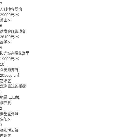
7
万科樟宜翠湾
29000元/㎡
萧山区
8
建发金辉紫璋台
28100元/㎡
西湖区
9
阳光城兴耀花漾里
19000元/㎡
10
众安顺源府
20500元/㎡
富阳区
您浏览过的楼盘
1
桐绿·云山境
桐庐县
2
秦望星外滩
富阳区
3
栖和悦云筑
西湖区