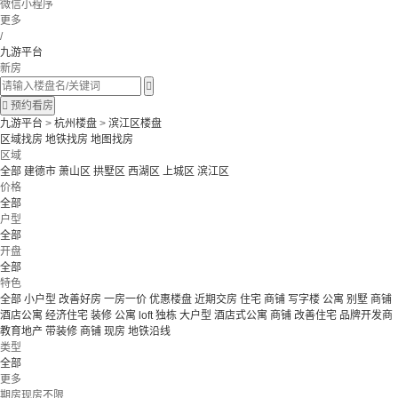
微信小程序
更多
/
九游平台
新房


预约看房
九游平台
>
杭州楼盘
>
滨江区楼盘
区域找房
地铁找房
地图找房
区域
全部
建德市
萧山区
拱墅区
西湖区
上城区
滨江区
价格
全部
户型
全部
开盘
全部
特色
全部
小户型
改善好房
一房一价
优惠楼盘
近期交房
住宅 商铺 写字楼
公寓 别墅
商铺
酒店公寓
经济住宅
装修
公寓
loft
独栋
大户型
酒店式公寓 商铺
改善住宅
品牌开发商
教育地产
带装修
商铺
现房
地铁沿线
类型
全部
更多
期房现房不限