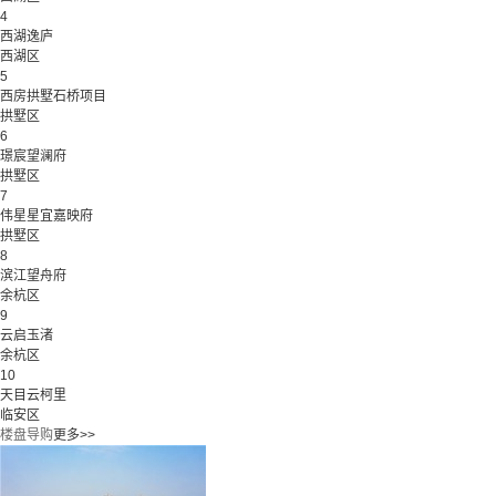
4
西湖逸庐
西湖区
5
西房拱墅石桥项目
拱墅区
6
璟宸望澜府
拱墅区
7
伟星星宜嘉映府
拱墅区
8
滨江望舟府
余杭区
9
云启玉渚
余杭区
10
天目云柯里
临安区
楼盘导购
更多>>