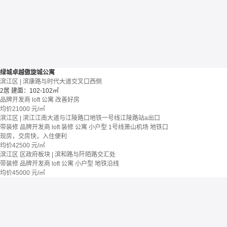
绿城卓越傲旋城公寓
滨江区 | 滨康路与时代大道交叉口西侧
2居
建面：102-102㎡
品牌开发商
loft
公寓
改善好房
均价
21000
元/㎡
滨江区 | 滨江江南大道与江陵路口地铁一号线江陵路站a出口
带装修
品牌开发商
loft
装修
公寓
小户型
1号线萧山机场
地铁口
现房，交房快，入住便利
均价
42500
元/㎡
滨江区 区政府板块 | 滨和路与阡陌路交汇处
带装修
品牌开发商
loft
公寓
小户型
地铁沿线
均价
45000
元/㎡