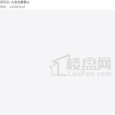
富阳区
•
九龙仓雍景山
均价：
13200元/㎡