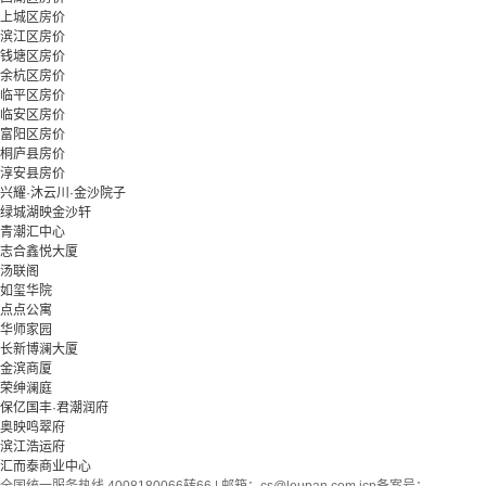
上城区房价
滨江区房价
钱塘区房价
余杭区房价
临平区房价
临安区房价
富阳区房价
桐庐县房价
淳安县房价
兴耀·沐云川·金沙院子
绿城湖映金沙轩
青潮汇中心
志合鑫悦大厦
汤联阁
如玺华院
点点公寓
华师家园
长新博澜大厦
金滨商厦
荣绅澜庭
保亿国丰·君潮润府
奥映鸣翠府
滨江浩运府
汇而泰商业中心