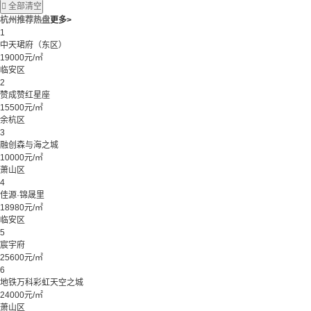

全部清空
杭州推荐热盘
更多>
1
中天珺府（东区）
19000元/㎡
临安区
2
赞成赞红星座
15500元/㎡
余杭区
3
融创森与海之城
10000元/㎡
萧山区
4
佳源·锦晟里
18980元/㎡
临安区
5
宸宇府
25600元/㎡
6
地铁万科彩虹天空之城
24000元/㎡
萧山区