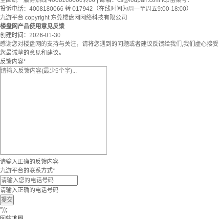
全国统一服务热线 4008180066转66 | 邮箱：
cs@loupan.com
icp备案号：
投诉电话：4008180066 转 017942（在线时间为周一至周五9:00-18:00）
九游平台 copyright 东莞楼盘网网络科技有限公司
楼盘网产品使用意见反馈
创建时间：
2026-01-30
感谢您对楼盘网的支持与关注，请将您遇到的问题或者建议反馈给我们,我们虚心接受
您最诚挚的意见和建议。
反馈内容
*
请输入正确的反馈内容
九游平台的联系方式
*
请输入正确的电话号码
提交
"));
网站地图