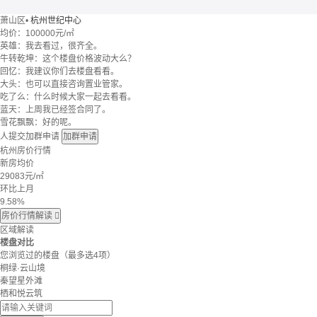
萧山区
•
杭州世纪中心
均价：
100000元/㎡
英雄：我去看过，很齐全。
牛转乾坤：这个楼盘价格波动大么？
回忆：我建议你们去楼盘看看。
大头：也可以直接咨询置业管家。
吃了么：什么时候大家一起去看看。
蓝天：上周我已经签合同了。
雪花飘飘：好的呢。
人提交加群申请
加群申请
杭州房价行情
新房均价
29083
元/㎡
环比上月
9.58%
房价行情解读

区域解读
楼盘对比
您浏览过的楼盘
（最多选4项）
桐绿·云山境
秦望星外滩
栖和悦云筑