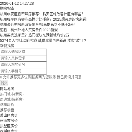
2026-01-12 14:27:28
购房指南
杭州临安区低密洋房推荐：临安区纯改善社区有哪些？
​​杭州临平区有哪些高性价比楼盘？2025想买房的快来看！​
杭州最近购房新政策出台!层高提高到不低于3米!
速看！杭州外地人买房条件2023新规
杭州买房选哪里？热门板块东湖新城均价2万 ！
5374套入市!上周迎推盘潮,供应量再创新高,楼市“暖”了?
帮我找房

允许推荐更多优质服务商为您服务
我已阅读并同意
提交
网站地图
热门城市(新房)
周边城市(新房)
杭州房价
推荐楼盘
萧山区房价
建德市房价
拱墅区房价
西湖区房价