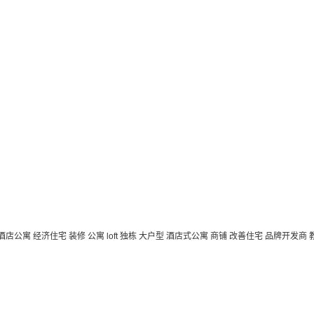
 酒店公寓
经济住宅
装修
公寓
loft
独栋
大户型
酒店式公寓 商铺
改善住宅
品牌开发商