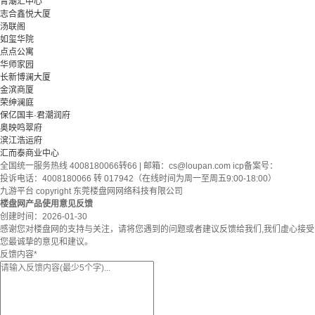
青潮汇中心
志合鑫悦大厦
汤联阁
如玺华院
点点公寓
华师家园
长新博澜大厦
金滨商厦
荣绅澜庭
保亿国丰·君潮润府
奥映鸣翠府
滨江浩运府
汇而泰商业中心
全国统一服务热线 4008180066转66 | 邮箱：
cs@loupan.com
icp备案号：
投诉电话：4008180066 转 017942（在线时间为周一至周五9:00-18:00）
九游平台 copyright 东莞楼盘网网络科技有限公司
楼盘网产品使用意见反馈
创建时间：
2026-01-30
感谢您对楼盘网的支持与关注，请将您遇到的问题或者建议反馈给我们,我们虚心接受
您最诚挚的意见和建议。
反馈内容
*