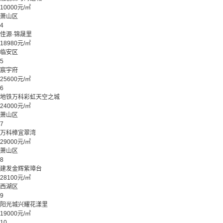
10000元/㎡
萧山区
4
佳源·锦晟里
18980元/㎡
临安区
5
宸宇府
25600元/㎡
6
地铁万科彩虹天空之城
24000元/㎡
萧山区
7
万科樟宜翠湾
29000元/㎡
萧山区
8
建发金辉紫璋台
28100元/㎡
西湖区
9
阳光城兴耀花漾里
19000元/㎡
10