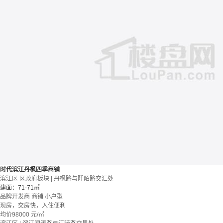
时代滨江丹枫四季商铺
滨江区 区政府板块 | 丹枫路与阡陌路交汇处
建面：71-71㎡
品牌开发商
商铺
小户型
现房，交房快，入住便利
均价
98000
元/㎡