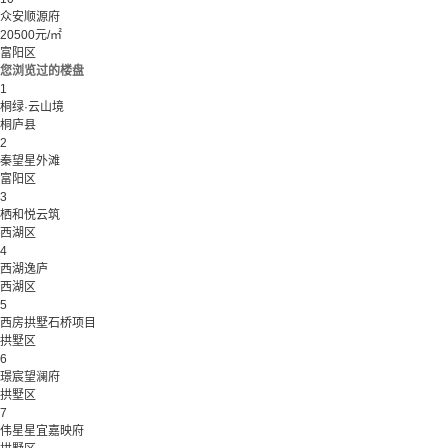
众安顺源府
20500元/㎡
富阳区
您浏览过的楼盘
1
桐绿·云山境
桐庐县
2
秦望星外滩
富阳区
3
栖和悦云筑
西湖区
4
西湖逸庐
西湖区
5
西房拱墅石桥项目
拱墅区
6
璟宸望澜府
拱墅区
7
伟星星宜嘉映府