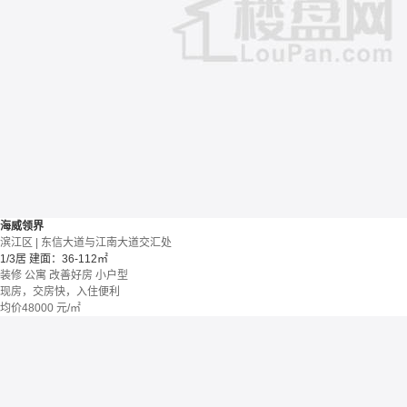
海威领界
滨江区 | 东信大道与江南大道交汇处
1/3居
建面：36-112㎡
装修
公寓
改善好房
小户型
现房，交房快，入住便利
均价
48000
元/㎡