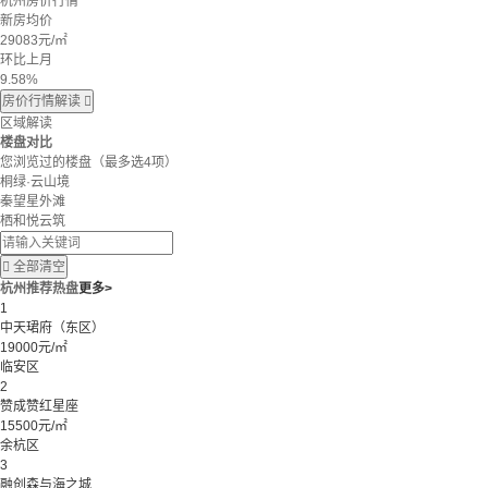
杭州房价行情
新房均价
29083
元/㎡
环比上月
9.58%
房价行情解读

区域解读
楼盘对比
您浏览过的楼盘
（最多选4项）
桐绿·云山境
秦望星外滩
栖和悦云筑

全部清空
杭州推荐热盘
更多>
1
中天珺府（东区）
19000元/㎡
临安区
2
赞成赞红星座
15500元/㎡
余杭区
3
融创森与海之城