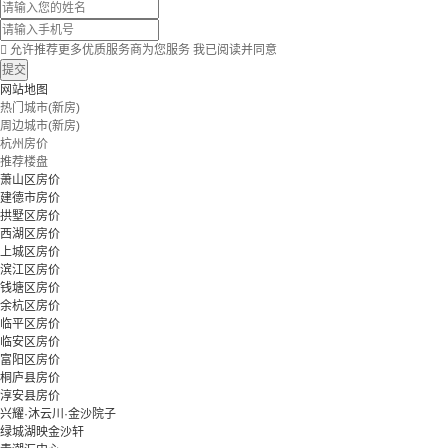

允许推荐更多优质服务商为您服务
我已阅读并同意
提交
网站地图
热门城市(新房)
周边城市(新房)
杭州房价
推荐楼盘
萧山区房价
建德市房价
拱墅区房价
西湖区房价
上城区房价
滨江区房价
钱塘区房价
余杭区房价
临平区房价
临安区房价
富阳区房价
桐庐县房价
淳安县房价
兴耀·沐云川·金沙院子
绿城湖映金沙轩