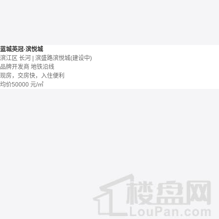
蓝城英冠·滨悦城
滨江区 长河 | 滨盛路滨悦城(建设中)
品牌开发商
地铁沿线
现房，交房快，入住便利
均价
50000
元/㎡