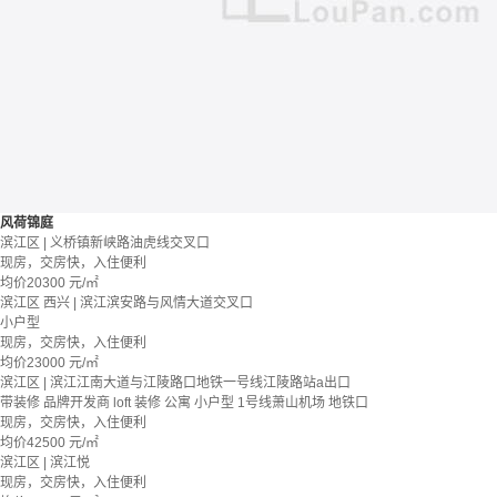
风荷锦庭
滨江区 | 义桥镇新峡路油虎线交叉口
现房，交房快，入住便利
均价
20300
元/㎡
滨江区 西兴 | 滨江滨安路与风情大道交叉口
小户型
现房，交房快，入住便利
均价
23000
元/㎡
滨江区 | 滨江江南大道与江陵路口地铁一号线江陵路站a出口
带装修
品牌开发商
loft
装修
公寓
小户型
1号线萧山机场
地铁口
现房，交房快，入住便利
均价
42500
元/㎡
滨江区 | 滨江悦
现房，交房快，入住便利