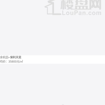
余杭区
•
保利天奕
均价：
35800元/㎡