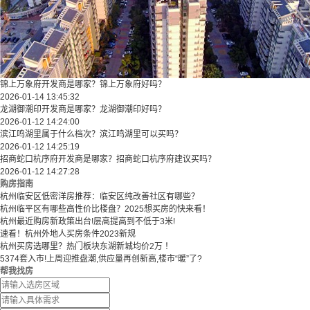
锦上万象府开发商是哪家？锦上万象府好吗？
2026-01-14 13:45:32
龙湖御潮印开发商是哪家？龙湖御潮印好吗？
2026-01-12 14:24:00
滨江鸣湖里属于什么档次？滨江鸣湖里可以买吗？
2026-01-12 14:25:19
招商蛇口杭序府开发商是哪家？招商蛇口杭序府建议买吗？
2026-01-12 14:27:28
购房指南
杭州临安区低密洋房推荐：临安区纯改善社区有哪些？
​​杭州临平区有哪些高性价比楼盘？2025想买房的快来看！​
杭州最近购房新政策出台!层高提高到不低于3米!
速看！杭州外地人买房条件2023新规
杭州买房选哪里？热门板块东湖新城均价2万 ！
5374套入市!上周迎推盘潮,供应量再创新高,楼市“暖”了?
帮我找房