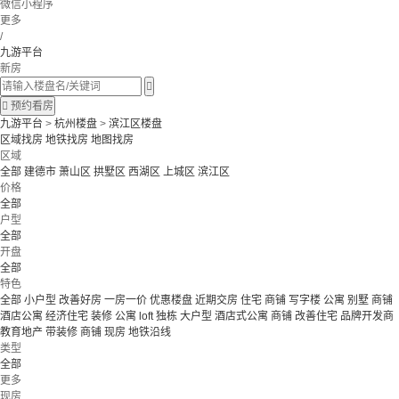
微信小程序
更多
/
九游平台
新房


预约看房
九游平台
>
杭州楼盘
>
滨江区楼盘
区域找房
地铁找房
地图找房
区域
全部
建德市
萧山区
拱墅区
西湖区
上城区
滨江区
价格
全部
户型
全部
开盘
全部
特色
全部
小户型
改善好房
一房一价
优惠楼盘
近期交房
住宅 商铺 写字楼
公寓 别墅
商铺
酒店公寓
经济住宅
装修
公寓
loft
独栋
大户型
酒店式公寓 商铺
改善住宅
品牌开发商
教育地产
带装修
商铺
现房
地铁沿线
类型
全部
更多
现房