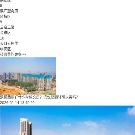
拱墅区
8
滨江望舟府
余杭区
9
云启玉渚
余杭区
10
天目云柯里
临安区
楼盘导购
更多>>
滨悦翡丽轩什么时候交房？滨悦翡丽轩可以买吗？
2026-01-14 13:49:20