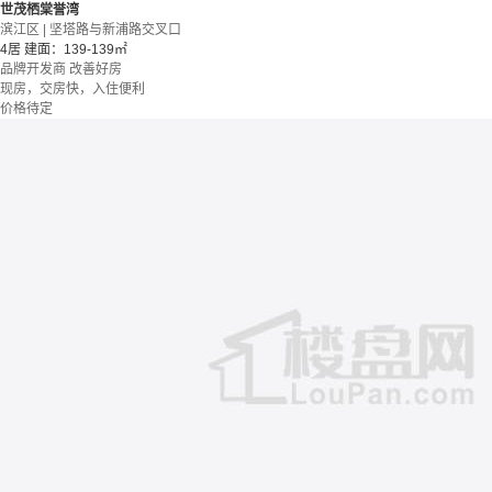
世茂栖棠誉湾
滨江区 | 坚塔路与新浦路交叉口
4居
建面：139-139㎡
品牌开发商
改善好房
现房，交房快，入住便利
价格待定