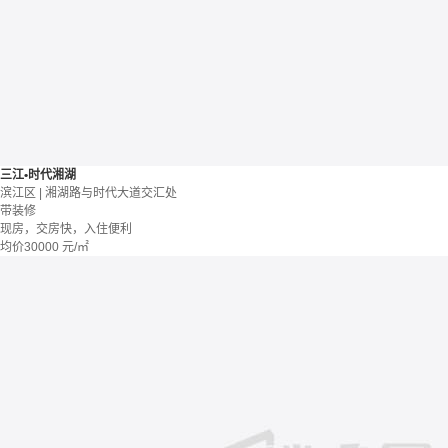
三江•时代湘湖
滨江区 | 湘湖路与时代大道交汇处
带装修
现房，交房快，入住便利
均价
30000
元/㎡