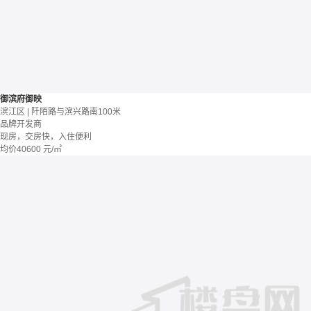
御滨府御映
滨江区 | 阡陌路与滨兴路南100米
品牌开发商
现房，交房快，入住便利
均价
40600
元/㎡