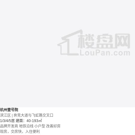
杭州壹号院
滨江区 | 奔竞大道与飞虹路交叉口
1/3/4/5居
建面：40-193㎡
品牌开发商
地铁沿线
小户型
改善好房
现房，交房快，入住便利