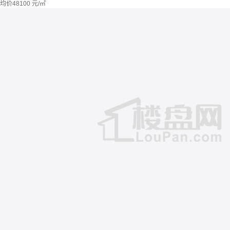
均价
48100
元/㎡