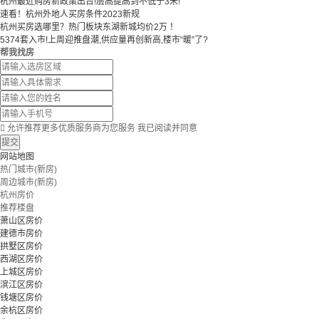
杭州最近购房新政策出台!层高提高到不低于3米!
速看！杭州外地人买房条件2023新规
杭州买房选哪里？热门板块东湖新城均价2万 ！
5374套入市!上周迎推盘潮,供应量再创新高,楼市“暖”了?
帮我找房

允许推荐更多优质服务商为您服务
我已阅读并同意
提交
网站地图
热门城市(新房)
周边城市(新房)
杭州房价
推荐楼盘
萧山区房价
建德市房价
拱墅区房价
西湖区房价
上城区房价
滨江区房价
钱塘区房价
余杭区房价