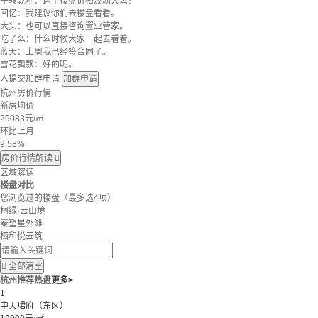
牛转乾坤：这个楼盘价格波动大么？
回忆：我建议你们去楼盘看看。
大头：也可以直接咨询置业管家。
吃了么：什么时候大家一起去看看。
蓝天：上周我已经签合同了。
雪花飘飘：好的呢。
人提交加群申请
加群申请
杭州房价行情
新房均价
29083
元/㎡
环比上月
9.58%
房价行情解读

区域解读
楼盘对比
您浏览过的楼盘
（最多选4项）
桐绿·云山境
秦望星外滩
栖和悦云筑

全部清空
杭州推荐热盘
更多>
1
中天珺府（东区）