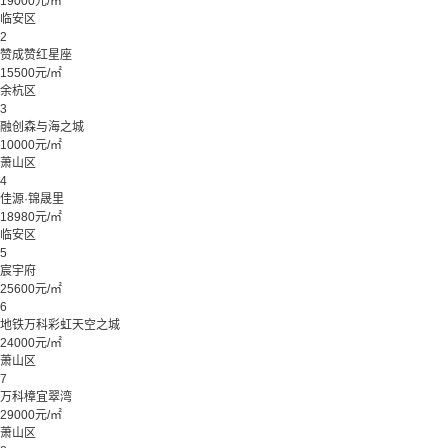
19000元/㎡
临安区
2
赞成赞红星座
15500元/㎡
余杭区
3
融创森与海之城
10000元/㎡
萧山区
4
佳源·锦晟里
18980元/㎡
临安区
5
宸宇府
25600元/㎡
6
地铁万科彩虹天空之城
24000元/㎡
萧山区
7
万科樟宜翠湾
29000元/㎡
萧山区