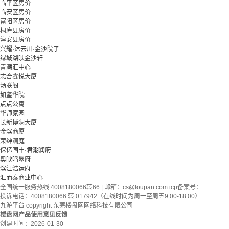
临平区房价
临安区房价
富阳区房价
桐庐县房价
淳安县房价
兴耀·沐云川·金沙院子
绿城湖映金沙轩
青潮汇中心
志合鑫悦大厦
汤联阁
如玺华院
点点公寓
华师家园
长新博澜大厦
金滨商厦
荣绅澜庭
保亿国丰·君潮润府
奥映鸣翠府
滨江浩运府
汇而泰商业中心
全国统一服务热线 4008180066转66 | 邮箱：
cs@loupan.com
icp备案号：
投诉电话：4008180066 转 017942（在线时间为周一至周五9:00-18:00）
九游平台 copyright 东莞楼盘网网络科技有限公司
楼盘网产品使用意见反馈
创建时间：
2026-01-30