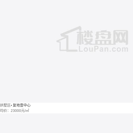
拱墅区
•
复地壹中心
均价：
23000元/㎡