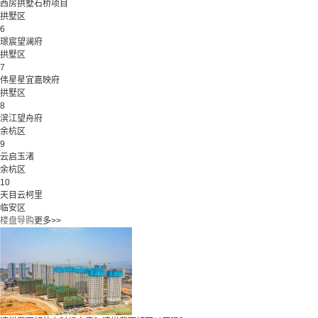
西房拱墅石桥项目
拱墅区
6
璟宸望澜府
拱墅区
7
伟星星宜嘉映府
拱墅区
8
滨江望舟府
余杭区
9
云启玉渚
余杭区
10
天目云柯里
临安区
楼盘导购
更多>>