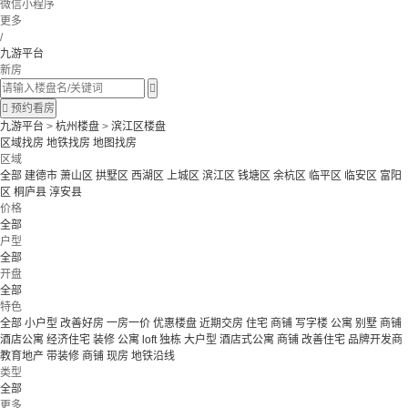
微信小程序
更多
/
九游平台
新房


预约看房
九游平台
>
杭州楼盘
>
滨江区楼盘
区域找房
地铁找房
地图找房
区域
全部
建德市
萧山区
拱墅区
西湖区
上城区
滨江区
钱塘区
余杭区
临平区
临安区
富阳
区
桐庐县
淳安县
价格
全部
户型
全部
开盘
全部
特色
全部
小户型
改善好房
一房一价
优惠楼盘
近期交房
住宅 商铺 写字楼
公寓 别墅
商铺
酒店公寓
经济住宅
装修
公寓
loft
独栋
大户型
酒店式公寓 商铺
改善住宅
品牌开发商
教育地产
带装修
商铺
现房
地铁沿线
类型
全部
更多