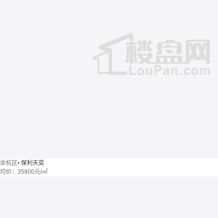
余杭区
•
保利天奕
均价：
35800元/㎡