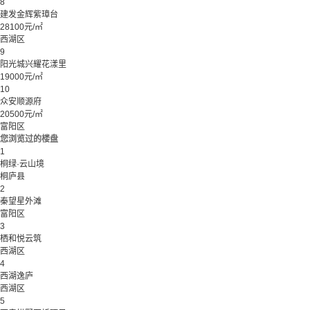
8
建发金辉紫璋台
28100元/㎡
西湖区
9
阳光城兴耀花漾里
19000元/㎡
10
众安顺源府
20500元/㎡
富阳区
您浏览过的楼盘
1
桐绿·云山境
桐庐县
2
秦望星外滩
富阳区
3
栖和悦云筑
西湖区
4
西湖逸庐
西湖区
5