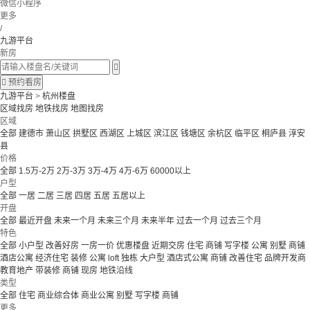
微信小程序
更多
/
九游平台
新房


预约看房
九游平台
>
杭州楼盘
区域找房
地铁找房
地图找房
区域
全部
建德市
萧山区
拱墅区
西湖区
上城区
滨江区
钱塘区
余杭区
临平区
桐庐县
淳安
县
价格
全部
1.5万-2万
2万-3万
3万-4万
4万-6万
60000以上
户型
全部
一居
二居
三居
四居
五居
五居以上
开盘
全部
最近开盘
未来一个月
未来三个月
未来半年
过去一个月
过去三个月
特色
全部
小户型
改善好房
一房一价
优惠楼盘
近期交房
住宅 商铺 写字楼
公寓 别墅
商铺
酒店公寓
经济住宅
装修
公寓
loft
独栋
大户型
酒店式公寓 商铺
改善住宅
品牌开发商
教育地产
带装修
商铺
现房
地铁沿线
类型
全部
住宅
商业综合体
商业公寓
别墅
写字楼
商铺
更多