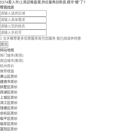
5374套入市!上周迎推盘潮,供应量再创新高,楼市“暖”了?
帮我找房

允许推荐更多优质服务商为您服务
我已阅读并同意
提交
网站地图
热门城市(新房)
周边城市(新房)
杭州房价
推荐楼盘
萧山区房价
建德市房价
拱墅区房价
西湖区房价
上城区房价
滨江区房价
钱塘区房价
余杭区房价
临平区房价
临安区房价
富阳区房价