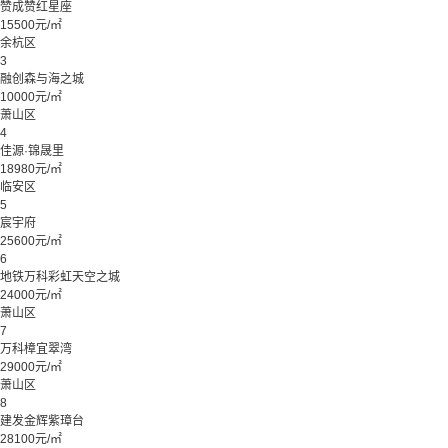
赞成赞红星座
15500元/㎡
余杭区
3
融创森与海之城
10000元/㎡
萧山区
4
佳源·锦晟里
18980元/㎡
临安区
5
宸宇府
25600元/㎡
6
地铁万科彩虹天空之城
24000元/㎡
萧山区
7
万科樟宜翠湾
29000元/㎡
萧山区
8
建发金辉紫璋台
28100元/㎡