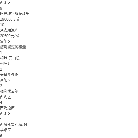
西湖区
9
阳光城兴耀花漾里
19000元/㎡
10
众安顺源府
20500元/㎡
富阳区
您浏览过的楼盘
1
桐绿·云山境
桐庐县
2
秦望星外滩
富阳区
3
栖和悦云筑
西湖区
4
西湖逸庐
西湖区
5
西房拱墅石桥项目
拱墅区
6