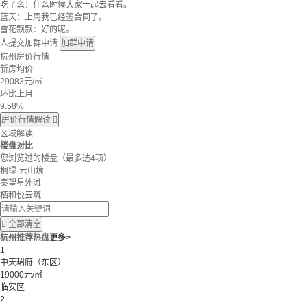
吃了么：什么时候大家一起去看看。
蓝天：上周我已经签合同了。
雪花飘飘：好的呢。
人提交加群申请
加群申请
杭州房价行情
新房均价
29083
元/㎡
环比上月
9.58%
房价行情解读

区域解读
楼盘对比
您浏览过的楼盘
（最多选4项）
桐绿·云山境
秦望星外滩
栖和悦云筑

全部清空
杭州推荐热盘
更多>
1
中天珺府（东区）
19000元/㎡
临安区
2