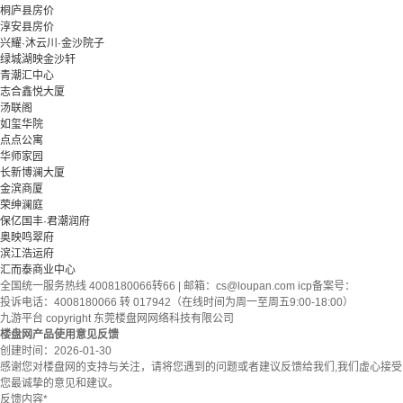
桐庐县房价
淳安县房价
兴耀·沐云川·金沙院子
绿城湖映金沙轩
青潮汇中心
志合鑫悦大厦
汤联阁
如玺华院
点点公寓
华师家园
长新博澜大厦
金滨商厦
荣绅澜庭
保亿国丰·君潮润府
奥映鸣翠府
滨江浩运府
汇而泰商业中心
全国统一服务热线 4008180066转66 | 邮箱：
cs@loupan.com
icp备案号：
投诉电话：4008180066 转 017942（在线时间为周一至周五9:00-18:00）
九游平台 copyright 东莞楼盘网网络科技有限公司
楼盘网产品使用意见反馈
创建时间：
2026-01-30
感谢您对楼盘网的支持与关注，请将您遇到的问题或者建议反馈给我们,我们虚心接受
您最诚挚的意见和建议。
反馈内容
*