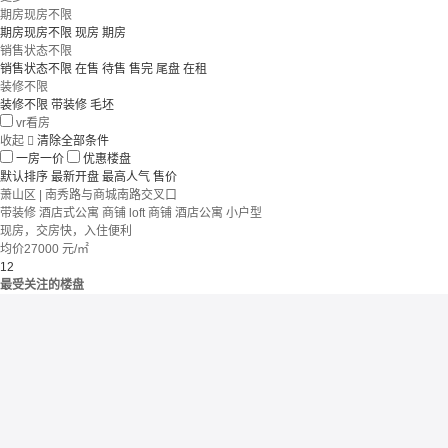
期房现房不限
期房现房不限
现房
期房
销售状态不限
销售状态不限
在售
待售
售完
尾盘
在租
装修不限
装修不限
带装修
毛坯
vr看房
收起

清除全部条件
一房一价
优惠楼盘
默认排序
最新开盘
最高人气
售价
萧山区 | 南秀路与商城南路交叉口
带装修
酒店式公寓 商铺
loft
商铺 酒店公寓
小户型
现房，交房快，入住便利
均价
27000
元/㎡
1
2
最受关注的楼盘