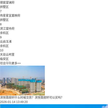
璟宸望澜府
拱墅区
7
伟星星宜嘉映府
拱墅区
8
滨江望舟府
余杭区
9
云启玉渚
余杭区
10
天目云柯里
临安区
楼盘导购
更多>>
滨悦翡丽轩什么时候交房？滨悦翡丽轩可以买吗？
2026-01-14 13:49:20