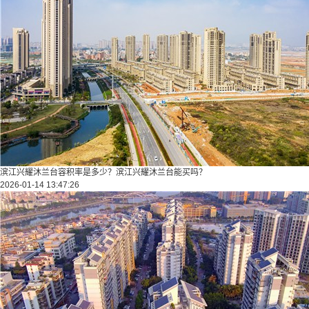
滨江兴耀沐兰台容积率是多少？滨江兴耀沐兰台能买吗？
2026-01-14 13:47:26