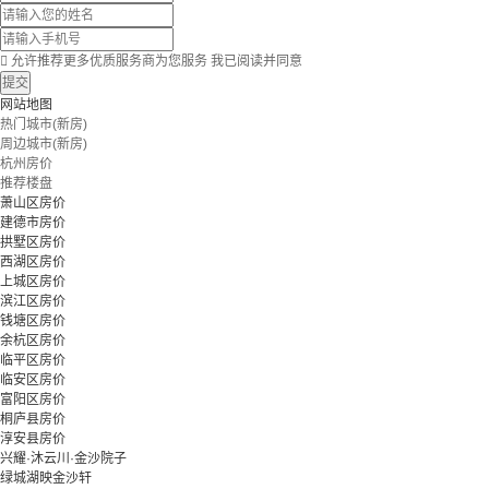

允许推荐更多优质服务商为您服务
我已阅读并同意
提交
网站地图
热门城市(新房)
周边城市(新房)
杭州房价
推荐楼盘
萧山区房价
建德市房价
拱墅区房价
西湖区房价
上城区房价
滨江区房价
钱塘区房价
余杭区房价
临平区房价
临安区房价
富阳区房价
桐庐县房价
淳安县房价
兴耀·沐云川·金沙院子
绿城湖映金沙轩