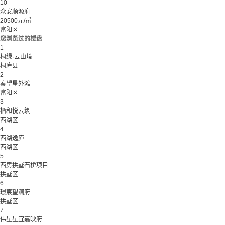
10
众安顺源府
20500元/㎡
富阳区
您浏览过的楼盘
1
桐绿·云山境
桐庐县
2
秦望星外滩
富阳区
3
栖和悦云筑
西湖区
4
西湖逸庐
西湖区
5
西房拱墅石桥项目
拱墅区
6
璟宸望澜府
拱墅区
7
伟星星宜嘉映府