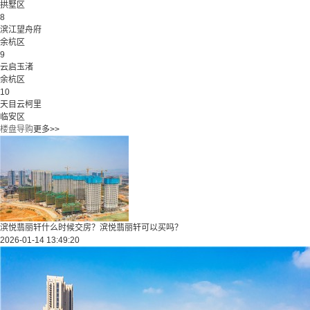
拱墅区
8
滨江望舟府
余杭区
9
云启玉渚
余杭区
10
天目云柯里
临安区
楼盘导购
更多>>
滨悦翡丽轩什么时候交房？滨悦翡丽轩可以买吗？
2026-01-14 13:49:20