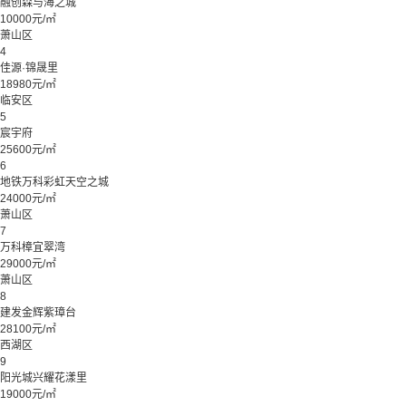
融创森与海之城
10000元/㎡
萧山区
4
佳源·锦晟里
18980元/㎡
临安区
5
宸宇府
25600元/㎡
6
地铁万科彩虹天空之城
24000元/㎡
萧山区
7
万科樟宜翠湾
29000元/㎡
萧山区
8
建发金辉紫璋台
28100元/㎡
西湖区
9
阳光城兴耀花漾里
19000元/㎡