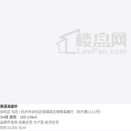
燕语海棠轩
余杭区 勾庄 | 杭州市余杭区绿城城北销售临展厅（杭行路1111号）
3/4居
建面：105-139㎡
品牌开发商
改善住宅
大户型
经济住宅
均价
31200
元/㎡