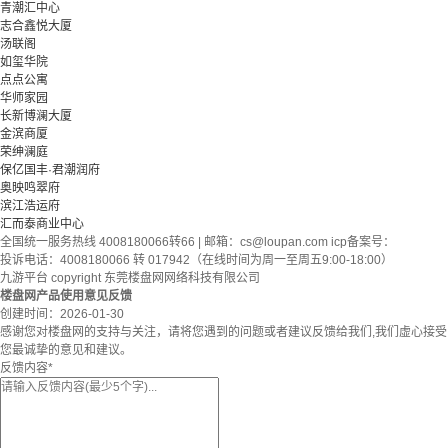
青潮汇中心
志合鑫悦大厦
汤联阁
如玺华院
点点公寓
华师家园
长新博澜大厦
金滨商厦
荣绅澜庭
保亿国丰·君潮润府
奥映鸣翠府
滨江浩运府
汇而泰商业中心
全国统一服务热线 4008180066转66 | 邮箱：
cs@loupan.com
icp备案号：
投诉电话：4008180066 转 017942（在线时间为周一至周五9:00-18:00）
九游平台 copyright 东莞楼盘网网络科技有限公司
楼盘网产品使用意见反馈
创建时间：
2026-01-30
感谢您对楼盘网的支持与关注，请将您遇到的问题或者建议反馈给我们,我们虚心接受
您最诚挚的意见和建议。
反馈内容
*