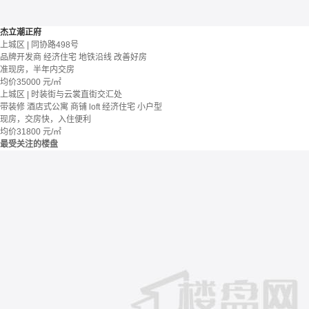
杰立潮正府
上城区 | 同协路498号
品牌开发商
经济住宅
地铁沿线
改善好房
准现房，半年内交房
均价
35000
元/㎡
上城区 | 时装街与云裳直街交汇处
带装修
酒店式公寓 商铺
loft
经济住宅
小户型
现房，交房快，入住便利
均价
31800
元/㎡
最受关注的楼盘