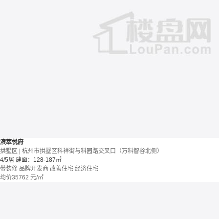
滨萃悦府
拱墅区 | 杭州市拱墅区科祥街与科园路交叉口（万科智谷北侧）
4/5居
建面：128-187㎡
带装修
品牌开发商
改善住宅
经济住宅
均价
35762
元/㎡