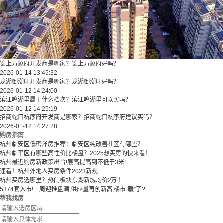
锦上万象府开发商是哪家？锦上万象府好吗？
2026-01-14 13:45:32
龙湖御潮印开发商是哪家？龙湖御潮印好吗？
2026-01-12 14:24:00
滨江鸣湖里属于什么档次？滨江鸣湖里可以买吗？
2026-01-12 14:25:19
招商蛇口杭序府开发商是哪家？招商蛇口杭序府建议买吗？
2026-01-12 14:27:28
购房指南
杭州临安区低密洋房推荐：临安区纯改善社区有哪些？
​​杭州临平区有哪些高性价比楼盘？2025想买房的快来看！​
杭州最近购房新政策出台!层高提高到不低于3米!
速看！杭州外地人买房条件2023新规
杭州买房选哪里？热门板块东湖新城均价2万 ！
5374套入市!上周迎推盘潮,供应量再创新高,楼市“暖”了?
帮我找房