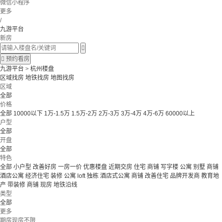
微信小程序
更多
/
九游平台
新房


预约看房
九游平台
>
杭州楼盘
区域找房
地铁找房
地图找房
区域
全部
价格
全部
10000以下
1万-1.5万
1.5万-2万
2万-3万
3万-4万
4万-6万
60000以上
户型
全部
开盘
全部
特色
全部
小户型
改善好房
一房一价
优惠楼盘
近期交房
住宅 商铺 写字楼
公寓 别墅
商铺
酒店公寓
经济住宅
装修
公寓
loft
独栋
酒店式公寓 商铺
改善住宅
品牌开发商
教育地
产
带装修
商铺
现房
地铁沿线
类型
全部
更多
期房现房不限