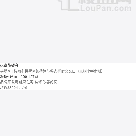
运晓花望府
拱墅区 | 杭州市拱墅区顾扬路与蒋家桥街交叉口（文渊小学南侧）
3/4居
建面：100-127㎡
品牌开发商
经济住宅
装修
改善好房
均价
33504
元/㎡