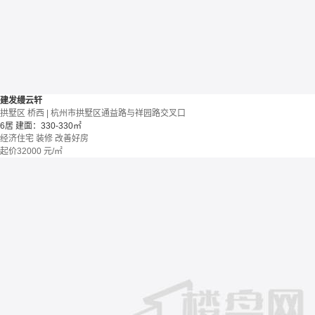
建发缦云轩
拱墅区 桥西 | 杭州市拱墅区通益路与祥园路交叉口
6居
建面：330-330㎡
经济住宅
装修
改善好房
起价
32000
元/㎡