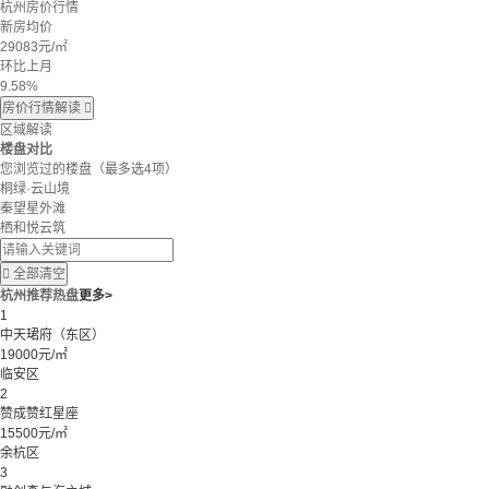
杭州房价行情
新房均价
29083
元/㎡
环比上月
9.58%
房价行情解读

区域解读
楼盘对比
您浏览过的楼盘
（最多选4项）
桐绿·云山境
秦望星外滩
栖和悦云筑

全部清空
杭州推荐热盘
更多>
1
中天珺府（东区）
19000元/㎡
临安区
2
赞成赞红星座
15500元/㎡
余杭区
3