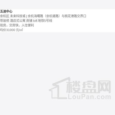
五迪中心
余杭区 未来科技城 | 余杭海曙路（余杭塘路）与桃花港路交界口
带装修
酒店式公寓 商铺
loft
地铁5号线
现房，交房快，入住便利
均价
31000
元/㎡