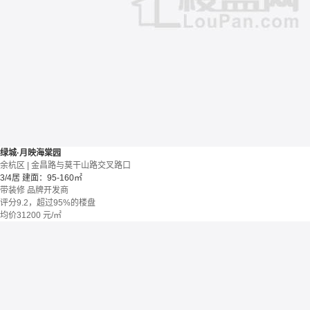
绿城·月映海棠园
余杭区 | 金昌路与莫干山路交叉路口
3/4居
建面：95-160㎡
带装修
品牌开发商
评分9.2，超过95%的楼盘
均价
31200
元/㎡