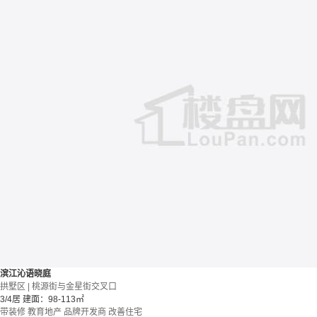
滨江沁语晓庭
拱墅区 | 桃源街与金星街交叉口
3/4居
建面：98-113㎡
带装修
教育地产
品牌开发商
改善住宅