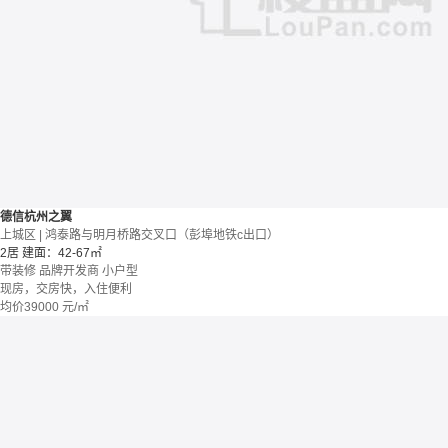
德信杭州之翼
上城区 | 鸿泰路与明月桥路交叉口（彭埠地铁c出口）
2居
建面：42-67㎡
带装修
品牌开发商
小户型
现房，交房快，入住便利
均价
39000
元/㎡