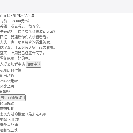
西湖区
•
融创河滨之城
均价：
38000元/㎡
英雄：我去看过，很齐全。
牛转乾坤：这个楼盘价格波动大么？
回忆：我建议你们去楼盘看看。
大头：也可以直接咨询置业管家。
吃了么：什么时候大家一起去看看。
蓝天：上周我已经签合同了。
雪花飘飘：好的呢。
人提交加群申请
加群申请
杭州房价行情
新房均价
29083
元/㎡
环比上月
9.58%
房价行情解读

区域解读
楼盘对比
您浏览过的楼盘
（最多选4项）
桐绿·云山境
秦望星外滩
栖和悦云筑