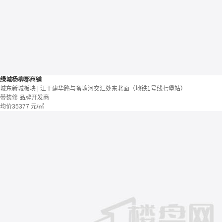
绿城杨柳郡商铺
城东新城板块 | 江干建华路与备塘河交汇处东北面（地铁1号线七堡站）
带装修
品牌开发商
均价
35377
元/㎡