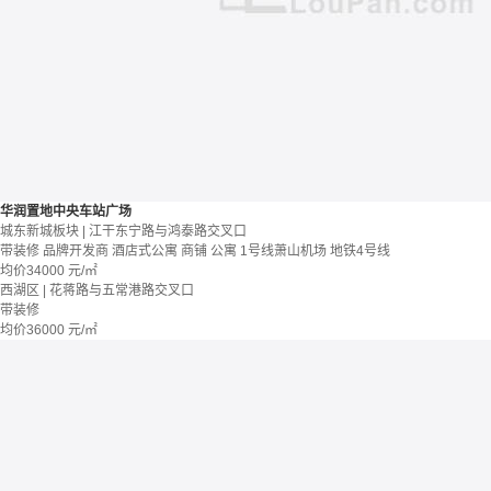
华润置地中央车站广场
城东新城板块 | 江干东宁路与鸿泰路交叉口
带装修
品牌开发商
酒店式公寓 商铺
公寓
1号线萧山机场
地铁4号线
均价
34000
元/㎡
西湖区 | 花蒋路与五常港路交叉口
带装修
均价
36000
元/㎡