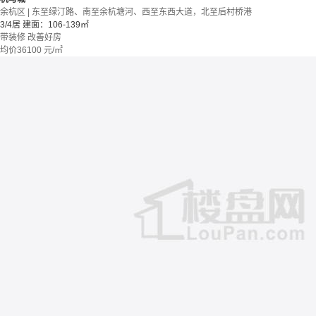
余杭区 | 东至绿汀路、南至余杭塘河、西至东西大道，北至后村桥港
3/4居
建面：106-139㎡
带装修
改善好房
均价
36100
元/㎡