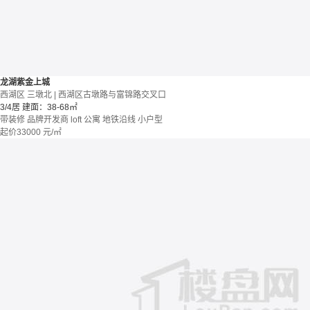
龙湖紫金上城
西湖区 三墩北 | 西湖区古墩路与富锦路交叉口
3/4居
建面：38-68㎡
带装修
品牌开发商
loft
公寓
地铁沿线
小户型
起价
33000
元/㎡