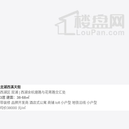
龙湖西溪天街
西湖区 双浦 | 西湖余杭塘路与花蒋路交汇处
3居
建面：38-68㎡
带装修
品牌开发商
酒店式公寓 商铺
loft
小户型
地铁沿线
小户型
均价
38000
元/㎡