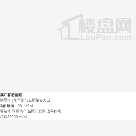
滨江春语蓝庭
拱墅区 | 永华街与石桥路交叉口
3居
建面：98-119㎡
带装修
教育地产
品牌开发商
改善住宅
均价
33000
元/㎡