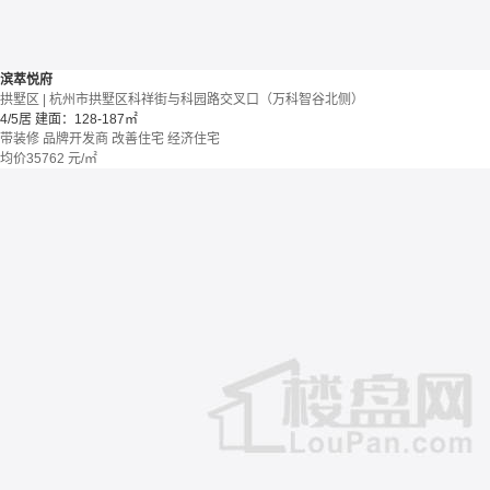
滨萃悦府
拱墅区 | 杭州市拱墅区科祥街与科园路交叉口（万科智谷北侧）
4/5居
建面：128-187㎡
带装修
品牌开发商
改善住宅
经济住宅
均价
35762
元/㎡