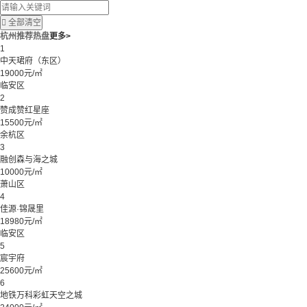

全部清空
杭州推荐热盘
更多>
1
中天珺府（东区）
19000元/㎡
临安区
2
赞成赞红星座
15500元/㎡
余杭区
3
融创森与海之城
10000元/㎡
萧山区
4
佳源·锦晟里
18980元/㎡
临安区
5
宸宇府
25600元/㎡
6
地铁万科彩虹天空之城