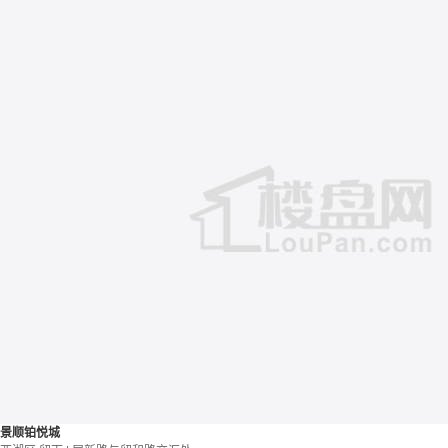
景顺铂悦城