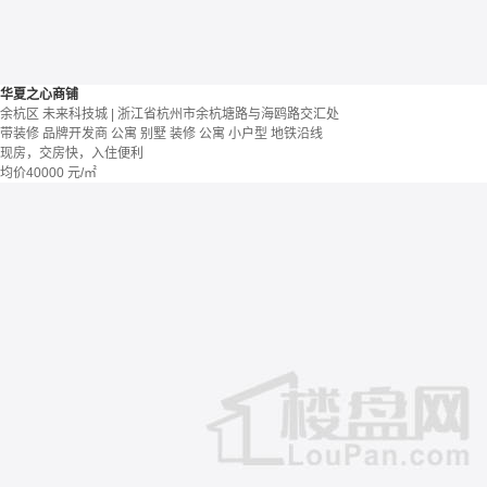
华夏之心商铺
余杭区 未来科技城 | 浙江省杭州市余杭塘路与海鸥路交汇处
带装修
品牌开发商
公寓 别墅
装修
公寓
小户型
地铁沿线
现房，交房快，入住便利
均价
40000
元/㎡