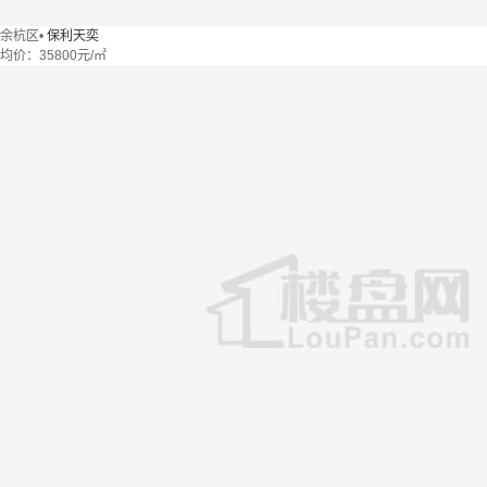
余杭区
•
保利天奕
均价：
35800元/㎡