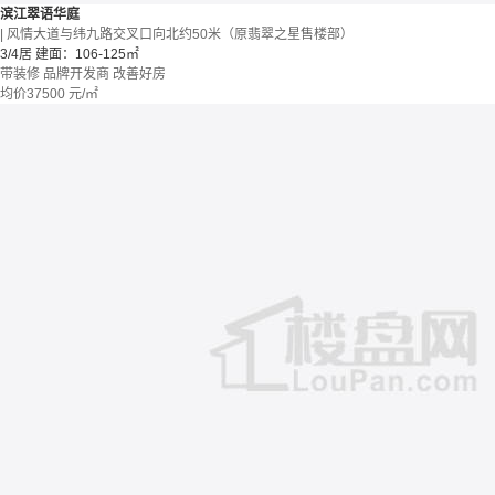
滨江翠语华庭
| 风情大道与纬九路交叉口向北约50米（原翡翠之星售楼部）
3/4居
建面：106-125㎡
带装修
品牌开发商
改善好房
均价
37500
元/㎡