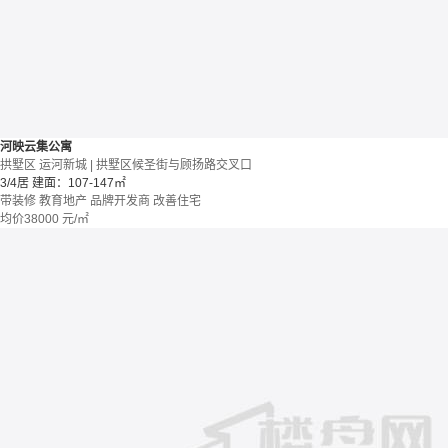
河映云集公寓
拱墅区 运河新城 | 拱墅区候圣街与顾扬路交叉口
3/4居
建面：107-147㎡
带装修
教育地产
品牌开发商
改善住宅
均价
38000
元/㎡