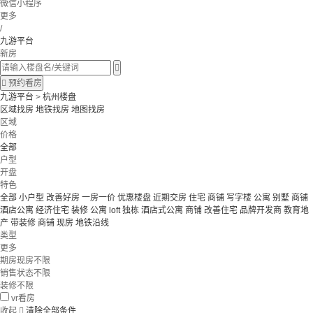
微信小程序
更多
/
九游平台
新房


预约看房
九游平台
>
杭州楼盘
区域找房
地铁找房
地图找房
区域
价格
全部
户型
开盘
特色
全部
小户型
改善好房
一房一价
优惠楼盘
近期交房
住宅 商铺 写字楼
公寓 别墅
商铺
酒店公寓
经济住宅
装修
公寓
loft
独栋
酒店式公寓 商铺
改善住宅
品牌开发商
教育地
产
带装修
商铺
现房
地铁沿线
类型
更多
期房现房不限
销售状态不限
装修不限
vr看房
收起

清除全部条件