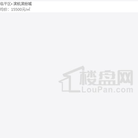
临平区
•
滨杭滨纷城
均价：
15500元/㎡