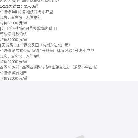
西湖区 留下 | 屏新路与留和路交汇处
1/2/3居
建面：35-53㎡
带装修
loft
商铺
地铁沿线
小户型
现房，交房快，入住便利
均价
30000
元/㎡
| 江干杭州地铁1/4号线彭埠站d出口
带装修
地铁沿线
均价
30000
元/㎡
| 天城路与东宁路交叉口（杭州东站东广场）
带装修
酒店式公寓 商铺
1号线萧山机场
地铁4号线
小户型
现房，交房快，入住便利
均价
32000
元/㎡
西湖区 双浦 | 西湖西溪路与杨梅山路交汇处（求是小学正南）
带装修
教育地产
均价
32000
元/㎡