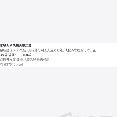
地铁万科未来天空之城
余杭区 未来科技城 | 海曙路与荆长大道交汇处，地铁5号线五常站上盖
3/4居
建面：93-168㎡
品牌开发商
装修
地铁沿线
改善好房
均价
37646
元/㎡