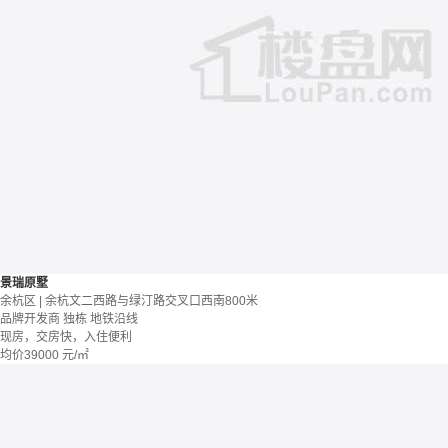
景瑞原墅
余杭区 | 余杭文二西路与绿汀路交叉口西南800米
品牌开发商
独栋
地铁沿线
现房，交房快，入住便利
均价
39000
元/㎡