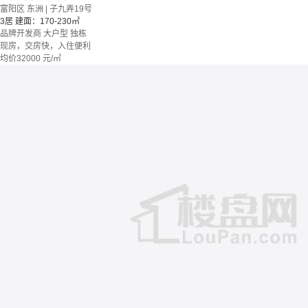
富阳区 东洲 | 子九弄19号
3居
建面：170-230㎡
品牌开发商
大户型
独栋
现房，交房快，入住便利
均价
32000
元/㎡