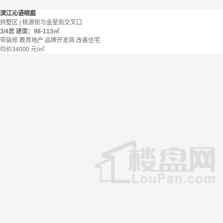
滨江沁语晓庭
拱墅区 | 桃源街与金星街交叉口
3/4居
建面：98-113㎡
带装修
教育地产
品牌开发商
改善住宅
均价
34000
元/㎡