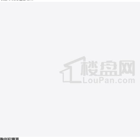
融创杭臻源