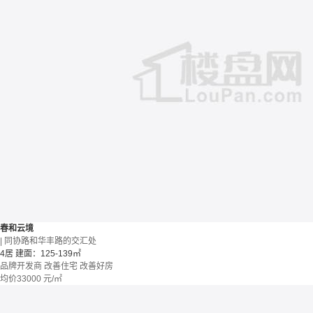
春和云境
| 同协路和华丰路的交汇处
4居
建面：125-139㎡
品牌开发商
改善住宅
改善好房
均价
33000
元/㎡