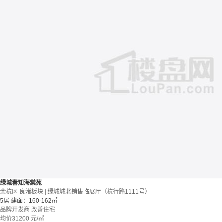
绿城春知海棠苑
余杭区 良渚板块 | 绿城城北销售临展厅（杭行路1111号）
5居
建面：160-162㎡
品牌开发商
改善住宅
均价
31200
元/㎡