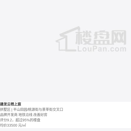
建发云栖上宸
拱墅区 | 半山田园/桃源街与景莘街交叉口
品牌开发商
地铁沿线
改善好房
评分9.2，超过95%的楼盘
均价
33500
元/㎡