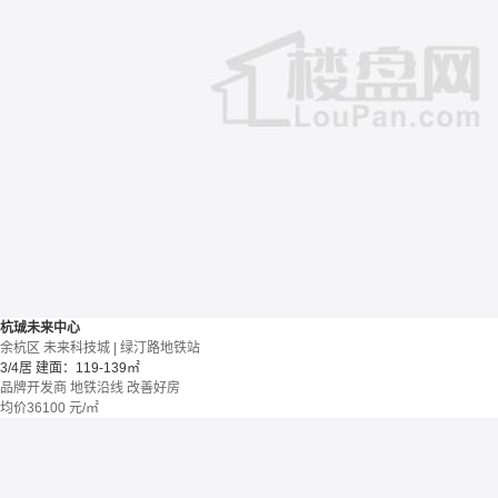
杭珹未来中心
余杭区 未来科技城 | 绿汀路地铁站
3/4居
建面：119-139㎡
品牌开发商
地铁沿线
改善好房
均价
36100
元/㎡