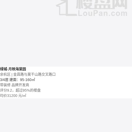
绿城·月映海棠园
余杭区 | 金昌路与莫干山路交叉路口
3/4居
建面：95-160㎡
带装修
品牌开发商
评分9.2，超过95%的楼盘
均价
31200
元/㎡