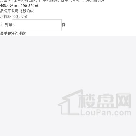
萧山区 | 东至环城高速，南至陈端路，西至东直河，北至萧绍运河
4/5居
建面：290-324㎡
品牌开发商
地铁沿线
均价
38000
元/㎡
1
...
到第
页
最受关注的楼盘