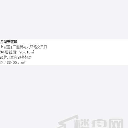
龙湖天瑄城
上城区 | 三胜街与九环路交叉口
3/4居
建面：98-310㎡
品牌开发商
改善好房
均价
33400
元/㎡