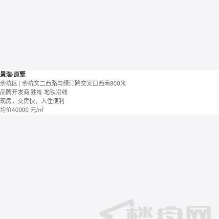
景瑞·原墅
余杭区 | 余杭文二西路与绿汀路交叉口西南800米
品牌开发商
独栋
地铁沿线
现房，交房快，入住便利
均价
40000
元/㎡