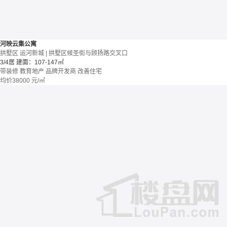
河映云集公寓
拱墅区 运河新城 | 拱墅区候圣街与顾扬路交叉口
3/4居
建面：107-147㎡
带装修
教育地产
品牌开发商
改善住宅
均价
38000
元/㎡