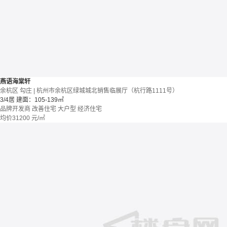
燕语海棠轩
余杭区 勾庄 | 杭州市余杭区绿城城北销售临展厅（杭行路1111号）
3/4居
建面：105-139㎡
品牌开发商
改善住宅
大户型
经济住宅
均价
31200
元/㎡