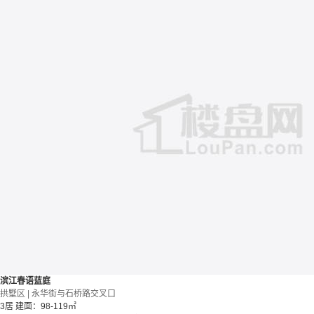
滨江春语蓝庭
拱墅区 | 永华街与石桥路交叉口
3居
建面：98-119㎡