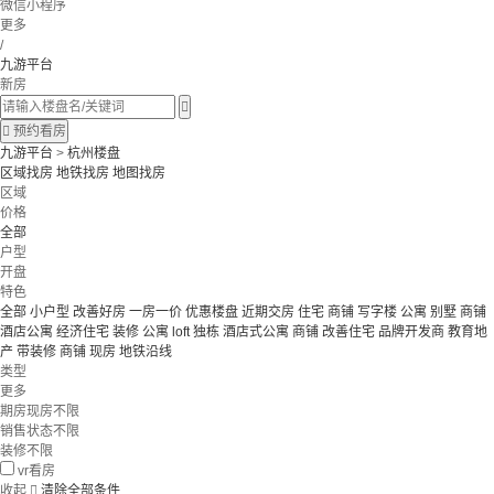
微信小程序
更多
/
九游平台
新房


预约看房
九游平台
>
杭州楼盘
区域找房
地铁找房
地图找房
区域
价格
全部
户型
开盘
特色
全部
小户型
改善好房
一房一价
优惠楼盘
近期交房
住宅 商铺 写字楼
公寓 别墅
商铺
酒店公寓
经济住宅
装修
公寓
loft
独栋
酒店式公寓 商铺
改善住宅
品牌开发商
教育地
产
带装修
商铺
现房
地铁沿线
类型
更多
期房现房不限
销售状态不限
装修不限
vr看房
收起

清除全部条件