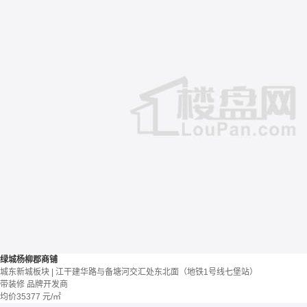
绿城杨柳郡商铺
城东新城板块 | 江干建华路与备塘河交汇处东北面（地铁1号线七堡站）
带装修
品牌开发商
均价
35377
元/㎡