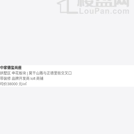
中家德玺尚座
拱墅区 申花板块 | 莫干山路与正德里街交叉口
带装修
品牌开发商
loft
商铺
均价
38000
元/㎡