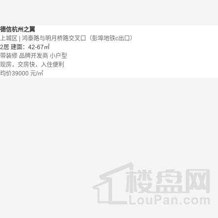
德信杭州之翼
上城区 | 鸿泰路与明月桥路交叉口（彭埠地铁c出口）
2居
建面：42-67㎡
带装修
品牌开发商
小户型
现房，交房快，入住便利
均价
39000
元/㎡