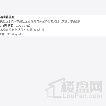
运晓花望府
拱墅区 | 杭州市拱墅区顾扬路与蒋家桥街交叉口（文渊小学南侧）
3/4居
建面：100-127㎡
品牌开发商
经济住宅
装修
改善好房
均价
33504
元/㎡