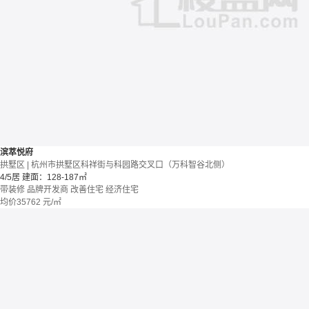
滨萃悦府
拱墅区 | 杭州市拱墅区科祥街与科园路交叉口（万科智谷北侧）
4/5居
建面：128-187㎡
带装修
品牌开发商
改善住宅
经济住宅
均价
35762
元/㎡