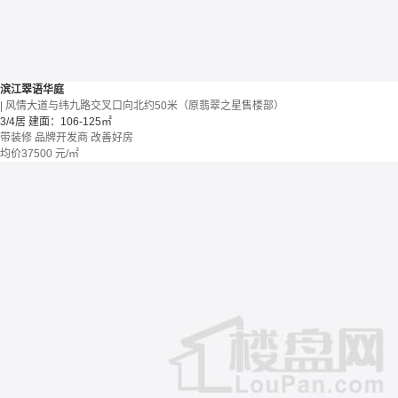
滨江翠语华庭
| 风情大道与纬九路交叉口向北约50米（原翡翠之星售楼部）
3/4居
建面：106-125㎡
带装修
品牌开发商
改善好房
均价
37500
元/㎡