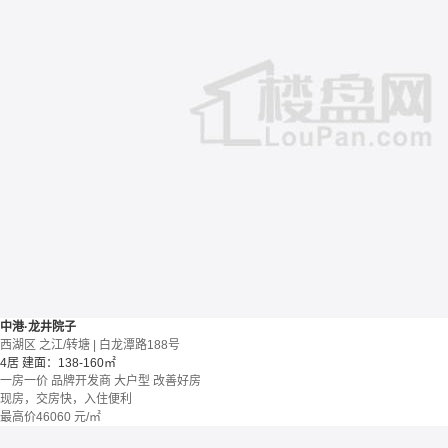
中港·龙井院子
西湖区 之江/转塘 | 白龙潭路188号
4居
建面：138-160㎡
一房一价
品牌开发商
大户型
改善好房
现房，交房快，入住便利
最高价
46060
元/㎡