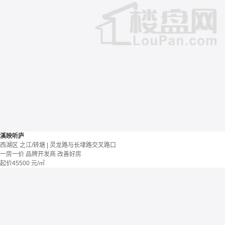
溪映听庐
西湖区 之江/转塘 | 灵龙路与长埭路交叉路口
一房一价
品牌开发商
改善好房
起价
45500
元/㎡