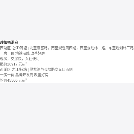
璞御栖湖府
西湖区 之江/转塘 | 北至袁富路，南至规划周四路，西至规划纬二路，东至规划纬三路
一房一价
地铁沿线
改善好房
现房，交房快，入住便利
起价
26917
元/㎡
西湖区 之江/转塘 | 灵龙路与长埭路交叉口西侧
一房一价
品牌开发商
改善好房
均价
45500
元/㎡