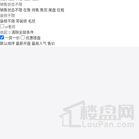
销售状态不限
销售状态不限
在售
待售
售完
尾盘
在租
装修不限
装修不限
带装修
毛坯
vr看房
收起

清除全部条件
一房一价
优惠楼盘
默认排序
最新开盘
最高人气
售价