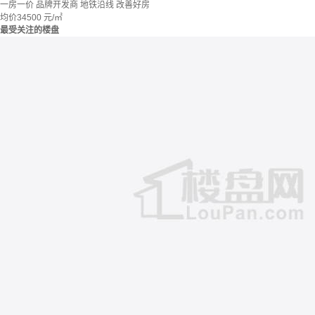
一房一价
品牌开发商
地铁沿线
改善好房
均价
34500
元/㎡
最受关注的楼盘