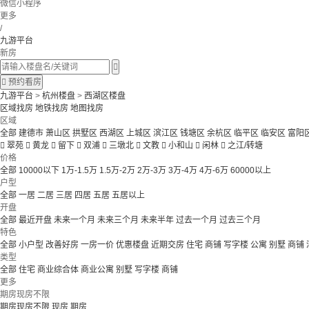
微信小程序
更多
/
九游平台
新房


预约看房
九游平台
>
杭州楼盘
>
西湖区楼盘
区域找房
地铁找房
地图找房
区域
全部
建德市
萧山区
拱墅区
西湖区
上城区
滨江区
钱塘区
余杭区
临平区
临安区
富阳

翠苑

黄龙

留下

双浦

三墩北

文教

小和山

闲林

之江/转塘
价格
全部
10000以下
1万-1.5万
1.5万-2万
2万-3万
3万-4万
4万-6万
60000以上
户型
全部
一居
二居
三居
四居
五居
五居以上
开盘
全部
最近开盘
未来一个月
未来三个月
未来半年
过去一个月
过去三个月
特色
全部
小户型
改善好房
一房一价
优惠楼盘
近期交房
住宅 商铺 写字楼
公寓 别墅
商铺
类型
全部
住宅
商业综合体
商业公寓
别墅
写字楼
商铺
更多
期房现房不限
期房现房不限
现房
期房