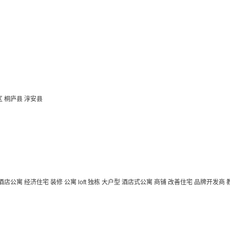
区
桐庐县
淳安县
 酒店公寓
经济住宅
装修
公寓
loft
独栋
大户型
酒店式公寓 商铺
改善住宅
品牌开发商