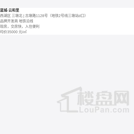
蓝城·云和里
西湖区 三墩北 | 古墩路1128号（地铁2号线三墩站d口）
品牌开发商
地铁沿线
现房，交房快，入住便利
均价
35000
元/㎡