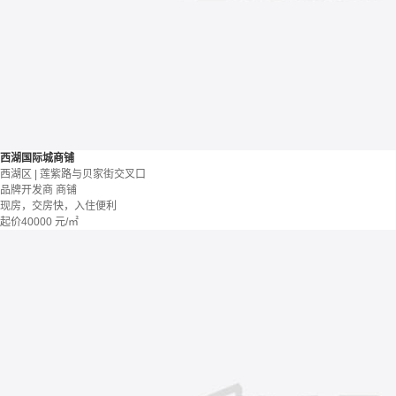
西湖国际城商铺
西湖区 | 莲紫路与贝家街交叉口
品牌开发商
商铺
现房，交房快，入住便利
起价
40000
元/㎡