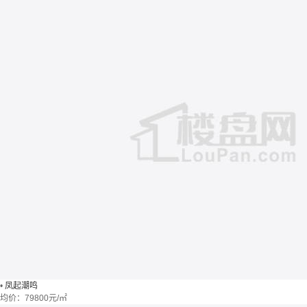
•
凤起潮鸣
均价：
79800元/㎡