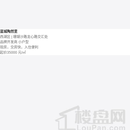
蓝城陶然里
西湖区 | 珊瑚沙路龙心路交汇处
品牌开发商
小户型
现房，交房快，入住便利
起价
35000
元/㎡