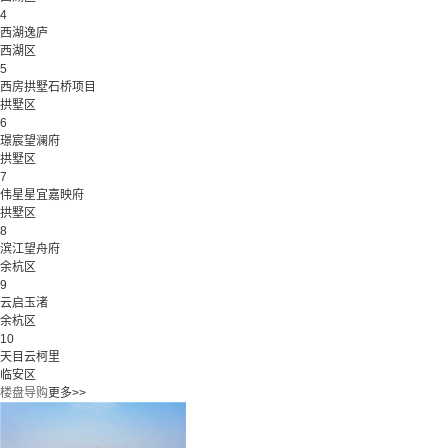
4
西湖逸庐
西湖区
5
西房拱墅石桥项目
拱墅区
6
璟宸望澜府
拱墅区
7
伟星星宜嘉映府
拱墅区
8
滨江望舟府
余杭区
9
云启玉渚
余杭区
10
天目云柯里
临安区
楼盘导购
更多>>