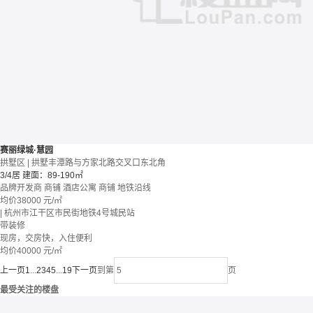
赛丽绿城·慧园
拱墅区 | 拱墅丰潭路与方家北路交叉口东北角
3/4居
建面：89-190㎡
品牌开发商
商铺 酒店公寓
商铺
地铁沿线
均价
38000
元/㎡
| 杭州市江干区市民街地铁4号城民站
带装修
现房，交房快，入住便利
均价
40000
元/㎡
上一页
1
...
2
3
4
5
...
19
下一页
到第
页
最受关注的楼盘