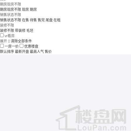
期房现房不限
期房现房不限
现房
期房
销售状态不限
销售状态不限
在售
待售
售完
尾盘
在租
装修不限
装修不限
带装修
毛坯
vr看房
展开

清除全部条件
一房一价
优惠楼盘
默认排序
最新开盘
最高人气
售价