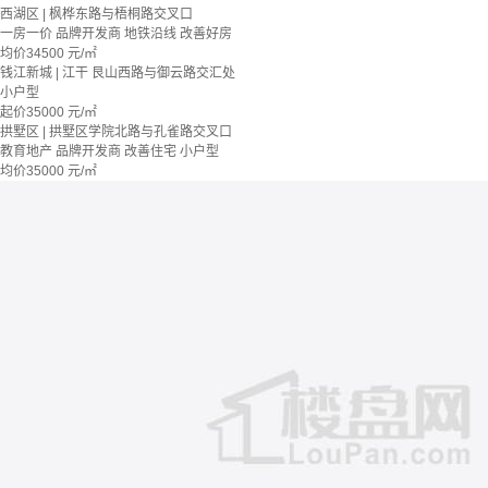
西湖区 | 枫桦东路与梧桐路交叉口
一房一价
品牌开发商
地铁沿线
改善好房
均价
34500
元/㎡
钱江新城 | 江干 艮山西路与御云路交汇处
小户型
起价
35000
元/㎡
拱墅区 | 拱墅区学院北路与孔雀路交叉口
教育地产
品牌开发商
改善住宅
小户型
均价
35000
元/㎡