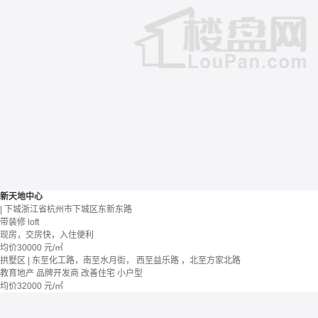
新天地中心
| 下城浙江省杭州市下城区东新东路
带装修
loft
现房，交房快，入住便利
均价
30000
元/㎡
拱墅区 | 东至化工路，南至水月街， 西至益乐路 ，北至方家北路
教育地产
品牌开发商
改善住宅
小户型
均价
32000
元/㎡