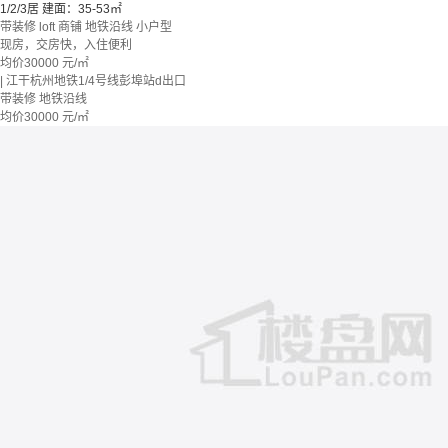
1/2/3居
建面：35-53㎡
带装修
loft
商铺
地铁沿线
小户型
现房，交房快，入住便利
均价
30000
元/㎡
| 江干杭州地铁1/4号线彭埠站d出口
带装修
地铁沿线
均价
30000
元/㎡