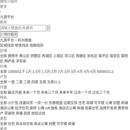
微信小程序
更多
/
九游平台
新房


预约看房
九游平台
>
杭州楼盘
区域找房
地铁找房
地图找房
区域
全部
建德市
萧山区
拱墅区
西湖区
上城区
滨江区
钱塘区
余杭区
临平区
临安区
富阳
区
桐庐县
淳安县
价格
全部
10000以下
1万-1.5万
1.5万-2万
2万-3万
3万-4万
4万-6万
60000以上
户型
全部
一居
二居
三居
四居
五居
五居以上
开盘
全部
最近开盘
未来一个月
未来三个月
未来半年
过去一个月
过去三个月
特色
全部
小户型
改善好房
一房一价
优惠楼盘
近期交房
住宅 商铺 写字楼
公寓 别墅
商铺
酒店公寓
经济住宅
装修
公寓
loft
独栋
酒店式公寓 商铺
改善住宅
品牌开发商
教育地
产
带装修
商铺
现房
地铁沿线
类型
全部
住宅
商业综合体
商业公寓
别墅
写字楼
商铺
更多