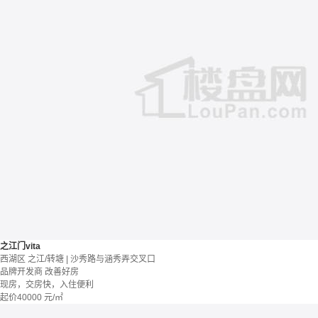
之江门vita
西湖区 之江/转塘 | 沙秀路与涵秀弄交叉口
品牌开发商
改善好房
现房，交房快，入住便利
起价
40000
元/㎡