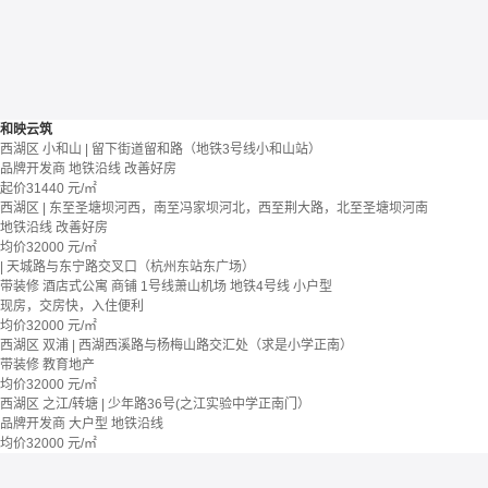
和映云筑
西湖区 小和山 | 留下街道留和路（地铁3号线小和山站）
品牌开发商
地铁沿线
改善好房
起价
31440
元/㎡
西湖区 | 东至圣塘坝河西，南至冯家坝河北，西至荆大路，北至圣塘坝河南
地铁沿线
改善好房
均价
32000
元/㎡
| 天城路与东宁路交叉口（杭州东站东广场）
带装修
酒店式公寓 商铺
1号线萧山机场
地铁4号线
小户型
现房，交房快，入住便利
均价
32000
元/㎡
西湖区 双浦 | 西湖西溪路与杨梅山路交汇处（求是小学正南）
带装修
教育地产
均价
32000
元/㎡
西湖区 之江/转塘 | 少年路36号(之江实验中学正南门）
品牌开发商
大户型
地铁沿线
均价
32000
元/㎡