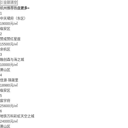

全部清空
杭州推荐热盘
更多>
1
中天珺府（东区）
19000元/㎡
临安区
2
赞成赞红星座
15500元/㎡
余杭区
3
融创森与海之城
10000元/㎡
萧山区
4
佳源·锦晟里
18980元/㎡
临安区
5
宸宇府
25600元/㎡
6
地铁万科彩虹天空之城
24000元/㎡
萧山区