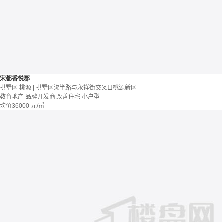
宋都香悦郡
拱墅区 桃源 | 拱墅区沈半路与永祥街交叉口桃源新区
教育地产
品牌开发商
改善住宅
小户型
均价
36000
元/㎡