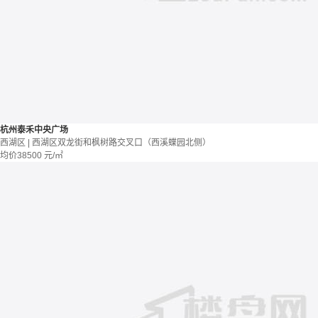
杭州泰禾中央广场
西湖区 | 西湖区双龙街和枫树路交叉口（西溪蝶园北侧）
均价
38500
元/㎡