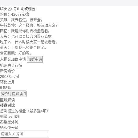
临安区
•
青山湖玫瑰园
均价：
420万元/套
英雄：我去看过，很齐全。
牛转乾坤：这个楼盘价格波动大么？
回忆：我建议你们去楼盘看看。
大头：也可以直接咨询置业管家。
吃了么：什么时候大家一起去看看。
蓝天：上周我已经签合同了。
雪花飘飘：好的呢。
人提交加群申请
加群申请
杭州房价行情
新房均价
29083
元/㎡
环比上月
9.58%
房价行情解读

区域解读
楼盘对比
您浏览过的楼盘
（最多选4项）
桐绿·云山境
秦望星外滩
栖和悦云筑