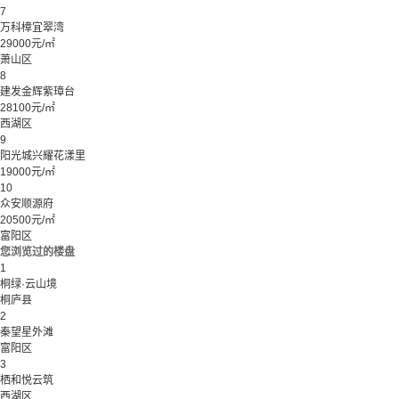
7
万科樟宜翠湾
29000元/㎡
萧山区
8
建发金辉紫璋台
28100元/㎡
西湖区
9
阳光城兴耀花漾里
19000元/㎡
10
众安顺源府
20500元/㎡
富阳区
您浏览过的楼盘
1
桐绿·云山境
桐庐县
2
秦望星外滩
富阳区
3
栖和悦云筑
西湖区