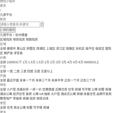
微信小程序
更多
/
九游平台
新房


预约看房
九游平台
>
杭州楼盘
区域找房
地铁找房
地图找房
区域
全部
建德市
萧山区
拱墅区
西湖区
上城区
滨江区
钱塘区
余杭区
临平区
临安区
富阳
区
桐庐县
淳安县
价格
全部
10000以下
1万-1.5万
1.5万-2万
2万-3万
3万-4万
4万-6万
60000以上
户型
全部
一居
二居
三居
四居
五居
五居以上
开盘
全部
最近开盘
未来一个月
未来三个月
未来半年
过去一个月
过去三个月
特色
全部
小户型
改善好房
一房一价
优惠楼盘
近期交房
住宅 商铺 写字楼
公寓 别墅
商铺
酒店公寓
经济住宅
装修
公寓
loft
独栋
大户型
酒店式公寓 商铺
改善住宅
品牌开发商
教育地产
带装修
商铺
现房
地铁沿线
类型
全部
住宅
商业公寓
别墅
写字楼
商铺
更多