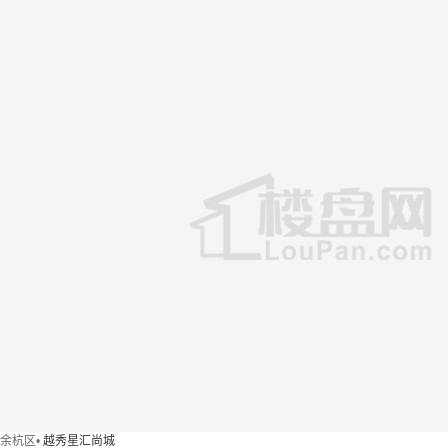
余杭区
•
越秀星汇尚城