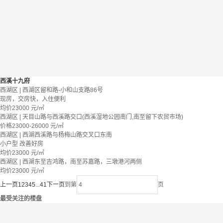
西溪十九府
西湖区 | 西湖区留和路-小和山支路86号
现房，交房快，入住便利
均价
23000
元/㎡
西湖区 | 天目山路与西溪路交口(西溪湿地公园南门,南至留下农贸市场)
价格
23000-26000
元/㎡
西湖区 | 西湖西溪路与杨梅山路交叉口东南
小户型
改善好房
均价
23000
元/㎡
西湖区 | 西湖东至吉鸿路，南至苏嘉路，三墩港河两侧
均价
23000
元/㎡
上一页
1
2
3
4
5
...
41
下一页
到第
页
最受关注的楼盘