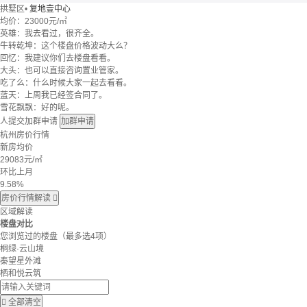
拱墅区
•
复地壹中心
均价：
23000元/㎡
英雄：我去看过，很齐全。
牛转乾坤：这个楼盘价格波动大么？
回忆：我建议你们去楼盘看看。
大头：也可以直接咨询置业管家。
吃了么：什么时候大家一起去看看。
蓝天：上周我已经签合同了。
雪花飘飘：好的呢。
人提交加群申请
加群申请
杭州房价行情
新房均价
29083
元/㎡
环比上月
9.58%
房价行情解读

区域解读
楼盘对比
您浏览过的楼盘
（最多选4项）
桐绿·云山境
秦望星外滩
栖和悦云筑

全部清空