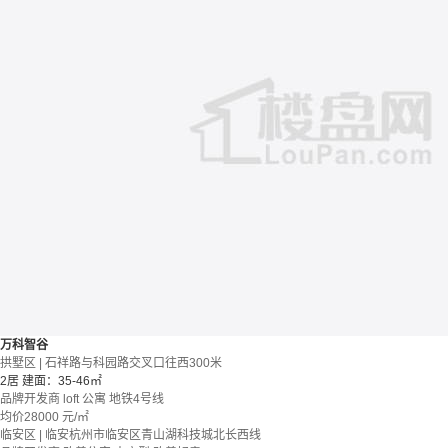
万科智谷
拱墅区 | 石祥路与科园路交叉口往西300米
2居
建面：35-46㎡
品牌开发商
loft
公寓
地铁4号线
均价
28000
元/㎡
临安区 | 临安杭州市临安区青山湖科技城北长西线