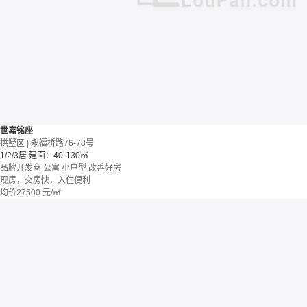
世嘉铭座
拱墅区 | 永福桥路76-78号
1/2/3居
建面：40-130㎡
品牌开发商
公寓
小户型
改善好房
现房，交房快，入住便利
均价
27500
元/㎡