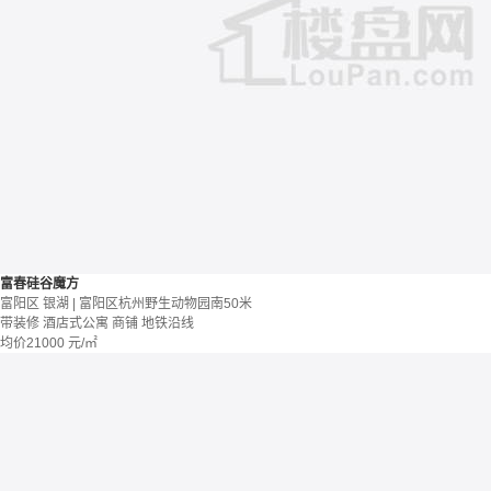
富春硅谷魔方
富阳区 银湖 | 富阳区杭州野生动物园南50米
带装修
酒店式公寓 商铺
地铁沿线
均价
21000
元/㎡