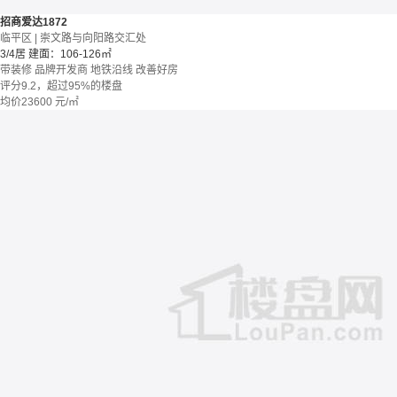
招商爱达1872
临平区 | 崇文路与向阳路交汇处
3/4居
建面：106-126㎡
带装修
品牌开发商
地铁沿线
改善好房
评分9.2，超过95%的楼盘
均价
23600
元/㎡