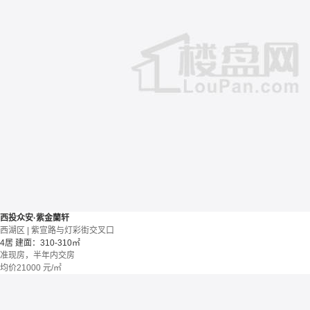
西投众安·紫金蘭轩
西湖区 | 紫宣路与灯彩街交叉口
4居
建面：310-310㎡
准现房，半年内交房
均价
21000
元/㎡