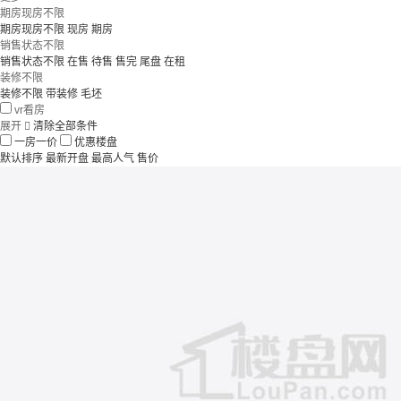
期房现房不限
期房现房不限
现房
期房
销售状态不限
销售状态不限
在售
待售
售完
尾盘
在租
装修不限
装修不限
带装修
毛坯
vr看房
展开

清除全部条件
一房一价
优惠楼盘
默认排序
最新开盘
最高人气
售价