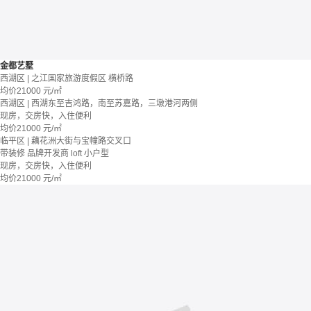
金都艺墅
西湖区 | 之江国家旅游度假区 横桥路
均价
21000
元/㎡
西湖区 | 西湖东至吉鸿路，南至苏嘉路，三墩港河两侧
现房，交房快，入住便利
均价
21000
元/㎡
临平区 | 藕花洲大街与宝幢路交叉口
带装修
品牌开发商
loft
小户型
现房，交房快，入住便利
均价
21000
元/㎡