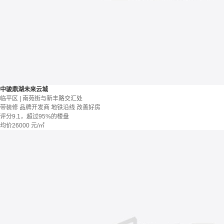
中骏鼎湖未来云城
临平区 | 南苑街与新丰路交汇处
带装修
品牌开发商
地铁沿线
改善好房
评分9.1，超过95%的楼盘
均价
26000
元/㎡