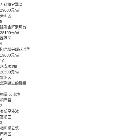
万科樟宜翠湾
29000元/㎡
萧山区
8
建发金辉紫璋台
28100元/㎡
西湖区
9
阳光城兴耀花漾里
19000元/㎡
10
众安顺源府
20500元/㎡
富阳区
您浏览过的楼盘
1
桐绿·云山境
桐庐县
2
秦望星外滩
富阳区
3
栖和悦云筑
西湖区
4