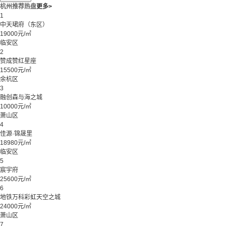
杭州推荐热盘
更多>
1
中天珺府（东区）
19000元/㎡
临安区
2
赞成赞红星座
15500元/㎡
余杭区
3
融创森与海之城
10000元/㎡
萧山区
4
佳源·锦晟里
18980元/㎡
临安区
5
宸宇府
25600元/㎡
6
地铁万科彩虹天空之城
24000元/㎡
萧山区
7