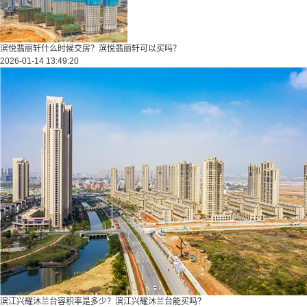
滨悦翡丽轩什么时候交房？滨悦翡丽轩可以买吗？
2026-01-14 13:49:20
滨江兴耀沐兰台容积率是多少？滨江兴耀沐兰台能买吗？