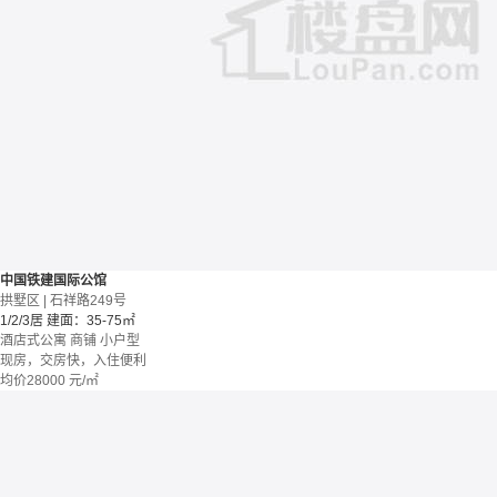
中国铁建国际公馆
拱墅区 | 石祥路249号
1/2/3居
建面：35-75㎡
酒店式公寓 商铺
小户型
现房，交房快，入住便利
均价
28000
元/㎡