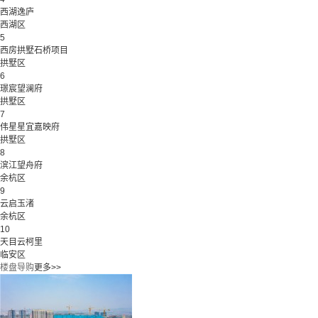
西湖逸庐
西湖区
5
西房拱墅石桥项目
拱墅区
6
璟宸望澜府
拱墅区
7
伟星星宜嘉映府
拱墅区
8
滨江望舟府
余杭区
9
云启玉渚
余杭区
10
天目云柯里
临安区
楼盘导购
更多>>