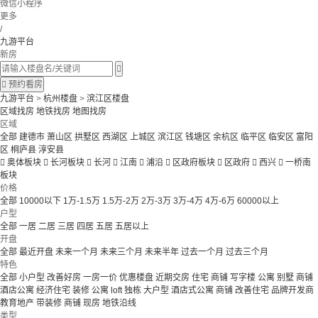
微信小程序
更多
/
九游平台
新房


预约看房
九游平台
>
杭州楼盘
>
滨江区楼盘
区域找房
地铁找房
地图找房
区域
全部
建德市
萧山区
拱墅区
西湖区
上城区
滨江区
钱塘区
余杭区
临平区
临安区
富阳
区
桐庐县
淳安县

奥体板块

长河板块

长河

江南

浦沿

区政府板块

区政府

西兴

一桥南
板块
价格
全部
10000以下
1万-1.5万
1.5万-2万
2万-3万
3万-4万
4万-6万
60000以上
户型
全部
一居
二居
三居
四居
五居
五居以上
开盘
全部
最近开盘
未来一个月
未来三个月
未来半年
过去一个月
过去三个月
特色
全部
小户型
改善好房
一房一价
优惠楼盘
近期交房
住宅 商铺 写字楼
公寓 别墅
商铺
酒店公寓
经济住宅
装修
公寓
loft
独栋
大户型
酒店式公寓 商铺
改善住宅
品牌开发商
教育地产
带装修
商铺
现房
地铁沿线
类型