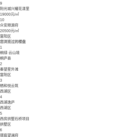
9
阳光城兴耀花漾里
19000元/㎡
10
众安顺源府
20500元/㎡
富阳区
您浏览过的楼盘
1
桐绿·云山境
桐庐县
2
秦望星外滩
富阳区
3
栖和悦云筑
西湖区
4
西湖逸庐
西湖区
5
西房拱墅石桥项目
拱墅区
6
璟宸望澜府