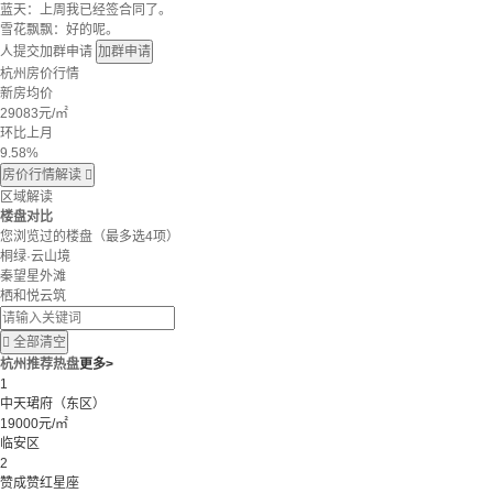
蓝天：上周我已经签合同了。
雪花飘飘：好的呢。
人提交加群申请
加群申请
杭州房价行情
新房均价
29083
元/㎡
环比上月
9.58%
房价行情解读

区域解读
楼盘对比
您浏览过的楼盘
（最多选4项）
桐绿·云山境
秦望星外滩
栖和悦云筑

全部清空
杭州推荐热盘
更多>
1
中天珺府（东区）
19000元/㎡
临安区
2
赞成赞红星座