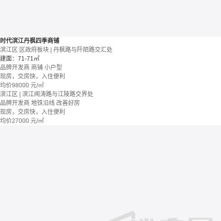
时代滨江丹枫四季商铺
滨江区 区政府板块 | 丹枫路与阡陌路交汇处
建面：71-71㎡
品牌开发商
商铺
小户型
现房，交房快，入住便利
均价
98000
元/㎡
滨江区 | 滨江闻涛路与江陵路交界处
品牌开发商
地铁沿线
改善好房
现房，交房快，入住便利
均价
27000
元/㎡