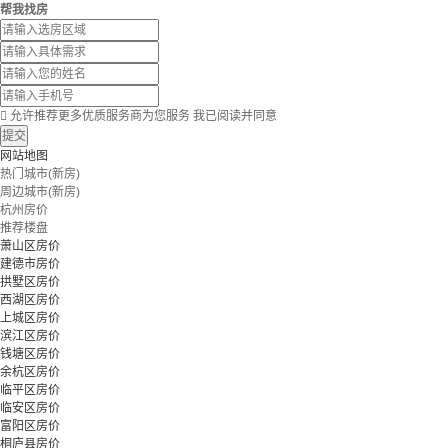
帮我找房

允许推荐更多优质服务商为您服务
我已阅读并同意
提交
网站地图
热门城市(新房)
周边城市(新房)
杭州房价
推荐楼盘
萧山区房价
建德市房价
拱墅区房价
西湖区房价
上城区房价
滨江区房价
钱塘区房价
余杭区房价
临平区房价
临安区房价
富阳区房价
桐庐县房价