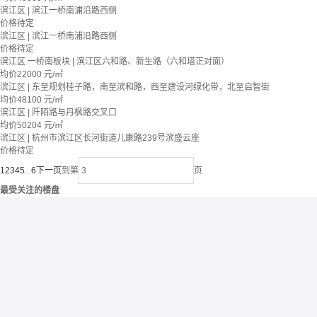
滨江区 | 滨江一桥南浦沿路西侧
价格待定
滨江区 | 滨江一桥南浦沿路西侧
价格待定
滨江区 一桥南板块 | 滨江区六和路、新生路（六和塔正对面）
均价
22000
元/㎡
滨江区 | 东至规划桂子路，南至滨和路，西至建设河绿化带，北至启智街
均价
48100
元/㎡
滨江区 | 阡陌路与丹枫路交叉口
均价
50204
元/㎡
滨江区 | 杭州市滨江区长河街道儿康路239号滨盛云座
价格待定
1
2
3
4
5
...
6
下一页
到第
页
最受关注的楼盘