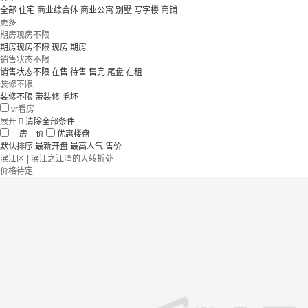
全部
住宅
商业综合体
商业公寓
别墅
写字楼
商铺
更多
期房现房不限
期房现房不限
现房
期房
销售状态不限
销售状态不限
在售
待售
售完
尾盘
在租
装修不限
装修不限
带装修
毛坯
vr看房
展开

清除全部条件
一房一价
优惠楼盘
默认排序
最新开盘
最高人气
售价
滨江区 | 滨江之江湾的大转折处
价格待定