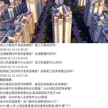
锦上万象府开发商是哪家？锦上万象府好吗？
2026-01-14 13:45:32
龙湖御潮印开发商是哪家？龙湖御潮印好吗？
2026-01-12 14:24:00
滨江鸣湖里属于什么档次？滨江鸣湖里可以买吗？
2026-01-12 14:25:19
招商蛇口杭序府开发商是哪家？招商蛇口杭序府建议买吗？
2026-01-12 14:27:28
购房指南
杭州临安区低密洋房推荐：临安区纯改善社区有哪些？
​​杭州临平区有哪些高性价比楼盘？2025想买房的快来看！​
杭州最近购房新政策出台!层高提高到不低于3米!
速看！杭州外地人买房条件2023新规
杭州买房选哪里？热门板块东湖新城均价2万 ！
5374套入市!上周迎推盘潮,供应量再创新高,楼市“暖”了?