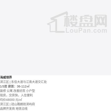
海威领界
滨江区 | 东信大道与江南大道交汇处
1/3居
建面：36-112㎡
装修
公寓
改善好房
小户型
现房，交房快，入住便利
均价
48000
元/㎡
滨江区 | 冠山路朗拾滨屿府
品牌开发商
地铁沿线