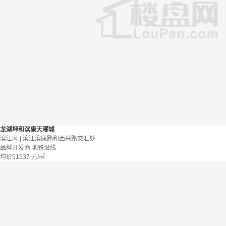
龙湖坤和滨康天曜城
滨江区 | 滨江滨康路和西兴路交汇处
品牌开发商
地铁沿线
均价
51537
元/㎡