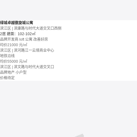
绿城卓越傲旋城公寓
滨江区 | 滨康路与时代大道交叉口西侧
2居
建面：102-102㎡
品牌开发商
loft
公寓
改善好房
均价
21000
元/㎡
滨江区 | 滨河路江一云境商业中心
地铁沿线
均价
55000
元/㎡
滨江区 | 滨文路与时代大道交叉口
品牌地产
小户型
价格待定