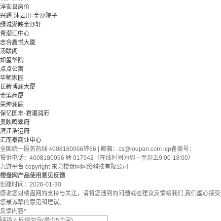
淳安县房价
兴耀·沐云川·金沙院子
绿城湖映金沙轩
青潮汇中心
志合鑫悦大厦
汤联阁
如玺华院
点点公寓
华师家园
长新博澜大厦
金滨商厦
荣绅澜庭
保亿国丰·君潮润府
奥映鸣翠府
滨江浩运府
汇而泰商业中心
全国统一服务热线 4008180066转66 | 邮箱：
cs@loupan.com
icp备案号：
投诉电话：4008180066 转 017942（在线时间为周一至周五9:00-18:00）
九游平台 copyright 东莞楼盘网网络科技有限公司
楼盘网产品使用意见反馈
创建时间：
2026-01-30
感谢您对楼盘网的支持与关注，请将您遇到的问题或者建议反馈给我们,我们虚心接受
您最诚挚的意见和建议。
反馈内容
*