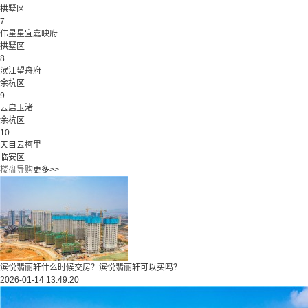
拱墅区
7
伟星星宜嘉映府
拱墅区
8
滨江望舟府
余杭区
9
云启玉渚
余杭区
10
天目云柯里
临安区
楼盘导购
更多>>
滨悦翡丽轩什么时候交房？滨悦翡丽轩可以买吗？
2026-01-14 13:49:20