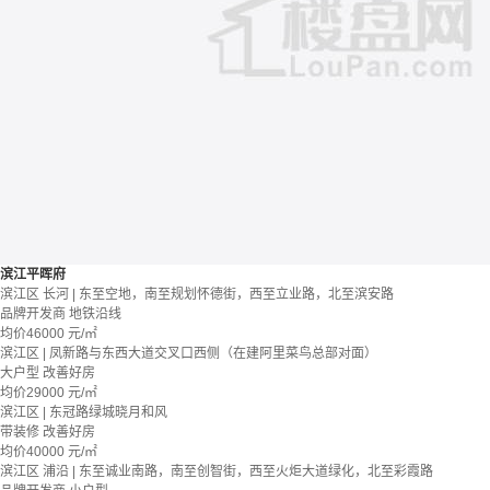
滨江平晖府
滨江区 长河 | 东至空地，南至规划怀德街，西至立业路，北至滨安路
品牌开发商
地铁沿线
均价
46000
元/㎡
滨江区 | 凤新路与东西大道交叉口西侧（在建阿里菜鸟总部对面）
大户型
改善好房
均价
29000
元/㎡
滨江区 | 东冠路绿城晓月和风
带装修
改善好房
均价
40000
元/㎡
滨江区 浦沿 | 东至诚业南路，南至创智街，西至火炬大道绿化，北至彩霞路