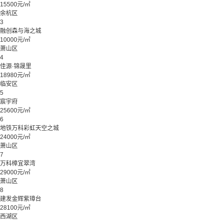
15500元/㎡
余杭区
3
融创森与海之城
10000元/㎡
萧山区
4
佳源·锦晟里
18980元/㎡
临安区
5
宸宇府
25600元/㎡
6
地铁万科彩虹天空之城
24000元/㎡
萧山区
7
万科樟宜翠湾
29000元/㎡
萧山区
8
建发金辉紫璋台
28100元/㎡
西湖区